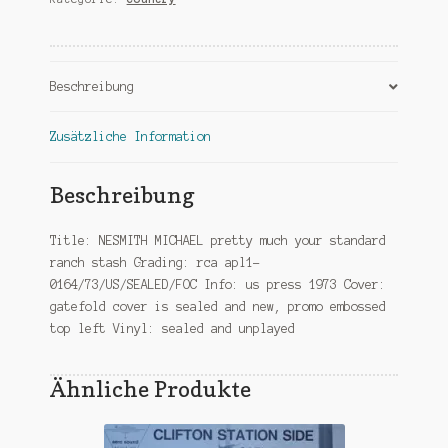
standard
ranch
stash-
sealed
Beschreibung
Menge
Zusätzliche Information
Beschreibung
Title: NESMITH MICHAEL pretty much your standard
ranch stash Grading: rca apl1-
0164/73/US/SEALED/FOC Info: us press 1973 Cover:
gatefold cover is sealed and new, promo embossed
top left Vinyl: sealed and unplayed
Ähnliche Produkte