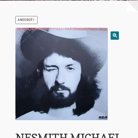
Warenkorb
ANGEBOT!
Mein Konto
Untermen
AGB
öffnen
NESMITH MICHAEL