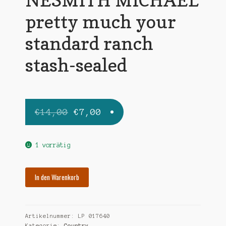
pretty much your
standard ranch
stash-sealed
Ursprünglicher
Aktueller
€
14,00
€
7,00
Preis
Preis
war:
ist:
1 vorrätig
€14,00
€7,00.
NESMITH
In den Warenkorb
MICHAEL
pretty
much
Artikelnummer:
LP 017640
your
Kategorie:
Country