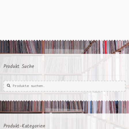
Produkt Suche
Suche
Suche
nach:
Produkt-Kategorien