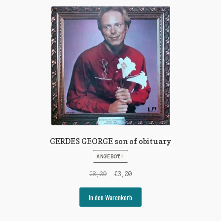
GERDES GEORGE son of obituary
ANGEBOT!
Ursprünglicher
Aktueller
€
8,00
€
3,00
Preis
Preis
war:
ist:
In den Warenkorb
€8,00
€3,00.