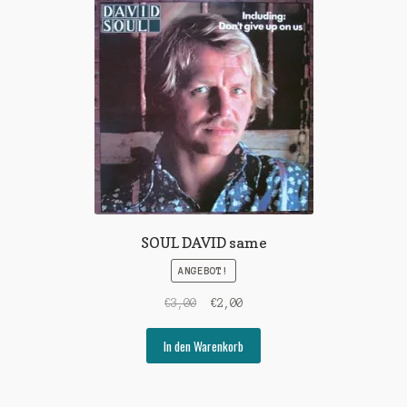
SOUL DAVID same
ANGEBOT!
Ursprünglicher
Aktueller
€
3,00
€
2,00
Preis
Preis
war:
ist:
In den Warenkorb
€3,00
€2,00.