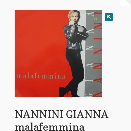
Warenkorb
Mein Konto
Untermen
AGB
öffnen
NANNINI GIANNA
malafemmina