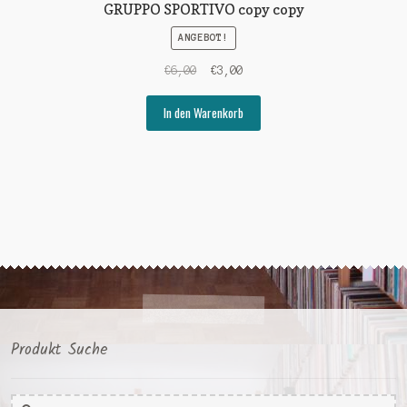
GRUPPO SPORTIVO copy copy
ANGEBOT!
Ursprünglicher
Aktueller
€
6,00
€
3,00
Preis
Preis
war:
ist:
In den Warenkorb
€6,00
€3,00.
Produkt Suche
Suche
Suche