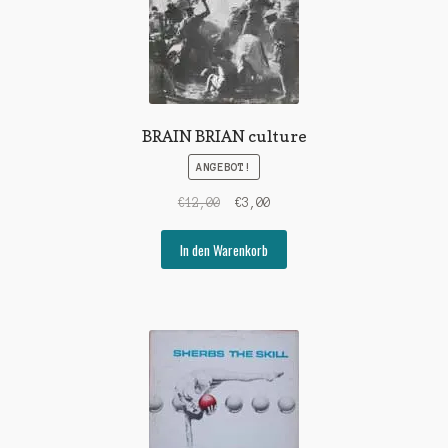
BRAIN BRIAN culture
ANGEBOT!
Ursprünglicher
Aktueller
€
12,00
€
3,00
Preis
Preis
war:
ist:
In den Warenkorb
€12,00
€3,00.