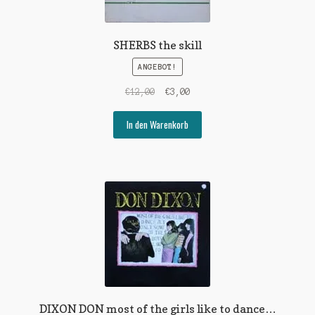
SHERBS the skill
ANGEBOT!
Ursprünglicher
Aktueller
€
12,00
€
3,00
Preis
Preis
war:
ist:
In den Warenkorb
€12,00
€3,00.
DIXON DON most of the girls like to dance…