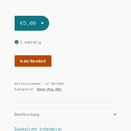
€
5,00
1 vorrätig
NANNINI
In den Warenkorb
GIANNA
malafemmina
Menge
Artikelnummer:
LP 021449
Kategorie:
Rock-Pop 80s
Beschreibung
Zusätzliche Information