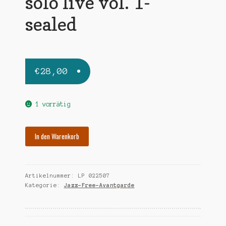
solo live vol. 1-
sealed
€
28,00
1 vorrätig
MURRAY
In den Warenkorb
DAVID
solo
live
Artikelnummer:
LP 022507
vol.
Kategorie:
Jazz-Free-Avantgarde
1-
sealed
Menge