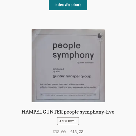
war:
ist:
In den Warenkorb
€50,00
€25,00.
HAMPEL GUNTER people symphony-live
ANGEBOT!
Ursprünglicher
Aktueller
€
30,00
€
15,00