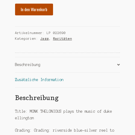
MONK
In den Warenkorb
THELONIOUS
plays
duke
Artikelnummer:
LP 022690
ellington-
Kategorien:
Jazz
,
Raritäten
us
mono
ri
Menge
Beschreibung
Zusätzliche Information
Beschreibung
Title: MONK THELONIOUS plays the music of duke
ellington
Grading: Grading: riverside blue-silver reel to