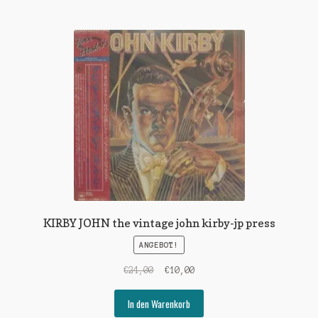
KIRBY JOHN the vintage john kirby-jp press
ANGEBOT!
Ursprünglicher
Aktueller
€
24,00
€
10,00
Preis
Preis
war:
ist:
In den Warenkorb
€24,00
€10,00.