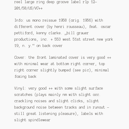
reel large ring deep groove label rlp 12-
201/58/US/VG++
Info: us mono reissue 1958 (orig. 1956) with
different cover (by henri rousseau), feat. oscar
pettiford, kenny clarke. „bill grauer
productions, inc. + 553 west 51st street new york
19, n. y.“ on back cover
Cover: the front laminated cover is very good ++
with minimal wear at bottom right corner, top
right corner slightly bumped (see pic), minimal
foxing back
Vinyl: very good ++ with some slight surface
scratches (plays mainly nm with slight occ.
crackling noises and slight clicks, slight
background noise between tracks and in runout –
still great listening pleasure), labels with
slight spindlewear