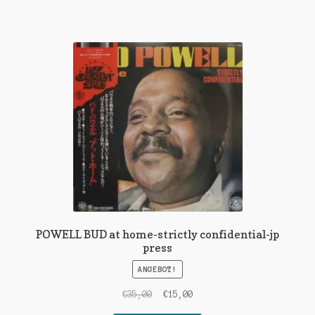
POWELL BUD at home-strictly confidential-jp
press
ANGEBOT!
Ursprünglicher
Aktueller
€
35,00
€
15,00
Preis
Preis