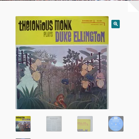
Warenkorb
Mein Konto
Untermen
AGB
öffnen