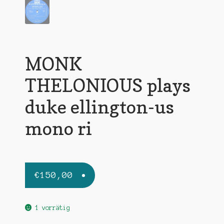
MONK
THELONIOUS plays
duke ellington-us
mono ri
€
150,00
1 vorrätig