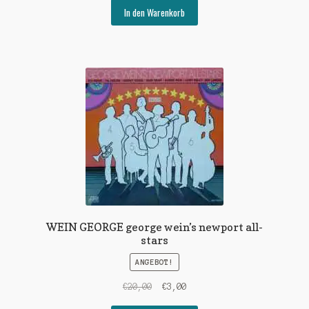
war:
ist:
In den Warenkorb
€35,00
€15,00.
WEIN GEORGE george wein’s newport all-
stars
ANGEBOT!
Ursprünglicher
Aktueller
€
20,00
€
3,00
Preis
Preis