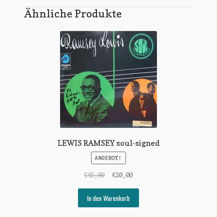
Ähnliche Produkte
LEWIS RAMSEY soul-signed
ANGEBOT!
Ursprünglicher
Aktueller
€
45,00
€
20,00
Preis
Preis
war:
ist:
In den Warenkorb
€45,00
€20,00.