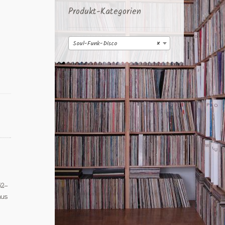
Produkt-Kategorien
Soul-Funk-Disco
×
62-
nus