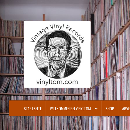
Zur
Zum
Navigation
Inhalt
springen
springen
STARTSEITE
WILLKOMMEN BEI VINYLTOM
SHOP
ABVE