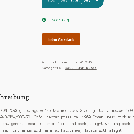
Ursprünglicher
Aktueller
€
35,00
€
20,00
Preis
Preis
war:
ist:
1 vorrätig
€35,00
€20,00.
MONITORS
In den Warenkorb
greetings!
Menge
Artikelnummer:
LP 017642
Kategorie:
Soul-Funk-Disco
chreibung
 MONITORS greetings we’re the monitors Grading: tamla-motown 1c0
69/D/NM-/SOC-SOL Info: german press ca. 1969 Cover: near mint mi
light general wear, sticker front and back, slight writing back
 near mint minus with minimal hairlines, labels with slight