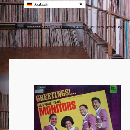
Deutsch
Startseite
Soul-Funk-Disco
MONITORS greetings!
ANGEBOT!