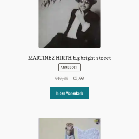
MARTINEZ HIRTH big bright street
ANGEBOT!
Ursprünglicher
Aktueller
€
18,00
€
5,00
Preis
Preis
war:
ist:
In den Warenkorb
€18,00
€5,00.