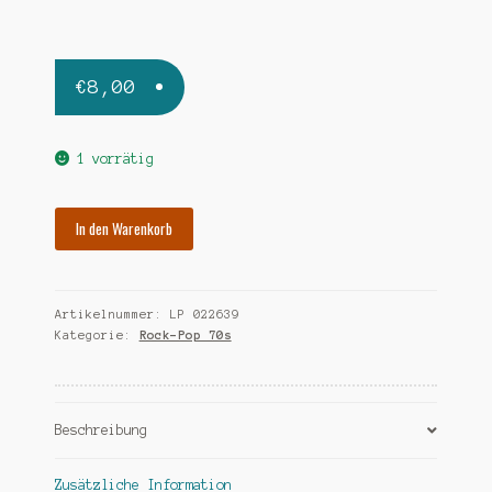
€
8,00
1 vorrätig
MILVA
In den Warenkorb
wenn
wir
uns
Artikelnummer:
LP 022639
wiedersehn
Kategorie:
Rock-Pop 70s
Menge
Beschreibung
Zusätzliche Information