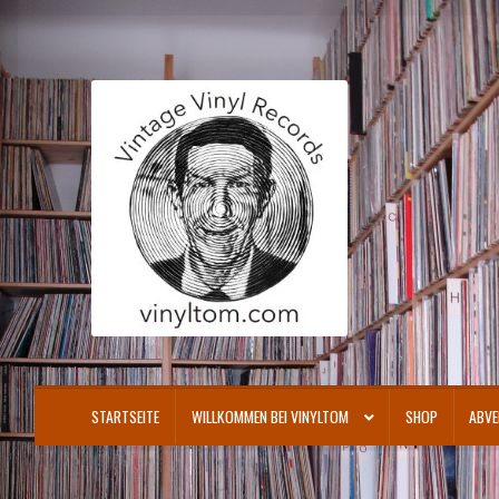
Zur
Zum
Navigation
Inhalt
springen
springen
STARTSEITE
WILLKOMMEN BEI VINYLTOM
SHOP
ABVE