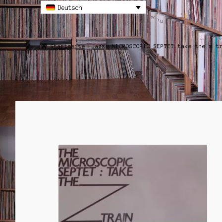
Deutsch
Startseite
Jazz
MICROSCOPIC SEPTET take the z t
ANGEBOT!