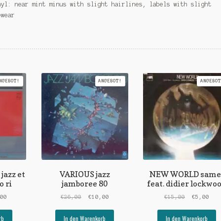
nyl: near mint minus with slight hairlines, labels with slight
ewear
NGEBOT!
ANGEBOT!
ANGEBOT
azz et
VARIOUS jazz
NEW WORLD same
o ri
jamboree 80
feat. didier lockwo
ünglicher
Aktueller
Ursprünglicher
Aktueller
Ursprüngl
Akt
,00
€
26,00
€
10,00
€
15,00
€
5,00
Preis
Preis
Preis
Preis
Pre
ist:
war:
ist:
war:
ist
rb
In den Warenkorb
In den Warenkorb