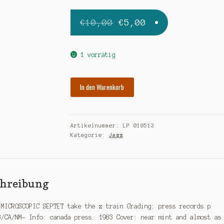
Ursprünglicher
Aktueller
€
10,00
€
5,00
Preis
Preis
war:
ist:
1 vorrätig
€10,00
€5,00.
MICROSCOPIC
In den Warenkorb
SEPTET
take
the
Artikelnummer:
LP 010513
z
Kategorie:
Jazz
train
Menge
chreibung
 MICROSCOPIC SEPTET take the z train Grading: press records p
3/CA/NM- Info: canada press. 1983 Cover: near mint and almost as