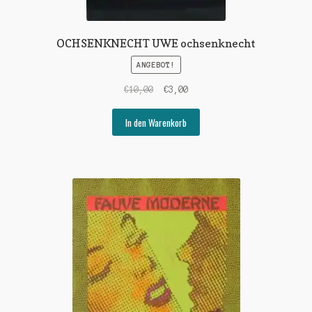
OCHSENKNECHT UWE ochsenknecht
ANGEBOT!
Ursprünglicher
Aktueller
€
10,00
€
3,00
Preis
Preis
war:
ist:
In den Warenkorb
€10,00
€3,00.