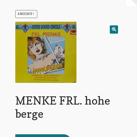
Warenkorb
ANGEBOT!
Mein Konto
Untermen
AGB
öffnen
MENKE FRL. hohe
berge