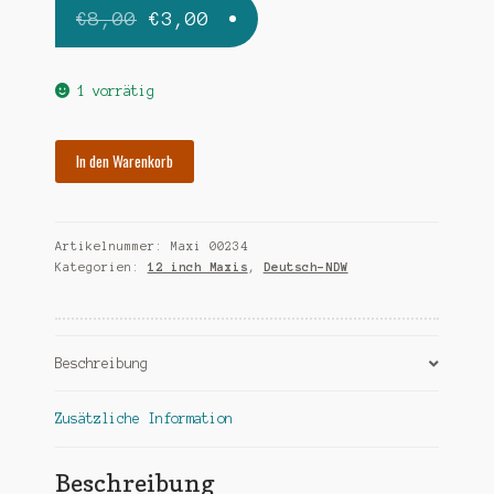
Ursprünglicher
Aktueller
€
8,00
€
3,00
Preis
Preis
war:
ist:
1 vorrätig
€8,00
€3,00.
MENKE
In den Warenkorb
FRL.
hohe
berge
Artikelnummer:
Maxi 00234
Menge
Kategorien:
12 inch Maxis
,
Deutsch-NDW
Beschreibung
Zusätzliche Information
Beschreibung