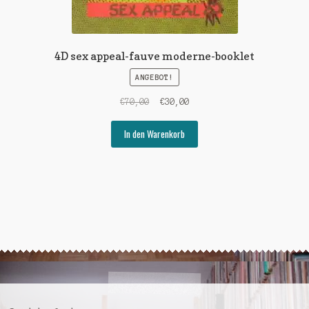
4D sex appeal-fauve moderne-booklet
ANGEBOT!
Ursprünglicher
Aktueller
€
70,00
€
30,00
Preis
Preis
war:
ist:
In den Warenkorb
€70,00
€30,00.