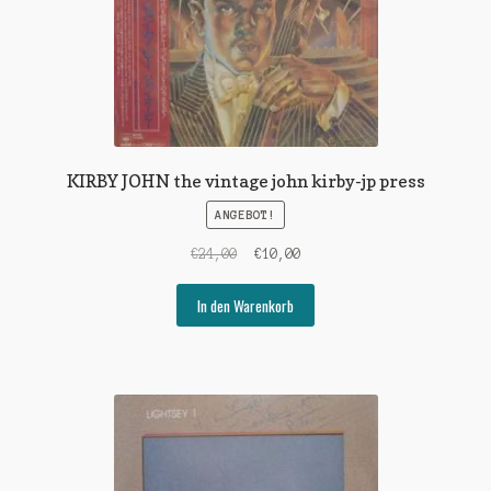
KIRBY JOHN the vintage john kirby-jp press
ANGEBOT!
Ursprünglicher
Aktueller
€
24,00
€
10,00
Preis
Preis
war:
ist:
In den Warenkorb
€24,00
€10,00.