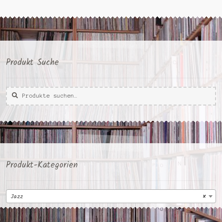
Produkt Suche
Suche
Suche
nach:
Produkt-Kategorien
Jazz
×