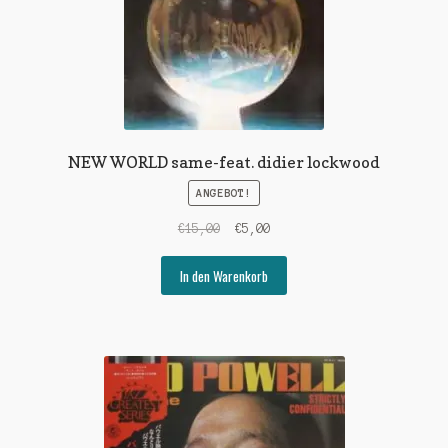
NEW WORLD same-feat. didier lockwood
ANGEBOT!
Ursprünglicher
Aktueller
€
15,00
€
5,00
Preis
Preis
war:
ist:
In den Warenkorb
€15,00
€5,00.