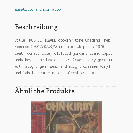
Zusätzliche Information
Beschreibung
Title: MCGHEE HOWARD cookin‘ time Grading: hep
records 2001/78/UK/VG++ Info: uk press 1978,
feat. donald cole, clifford jordan, frank capi,
andy bey, gene taylor, etc. Cover: very good ++
with slight gen. wear and slight creases Vinyl:
and labels near mint and almost as new
Ähnliche Produkte