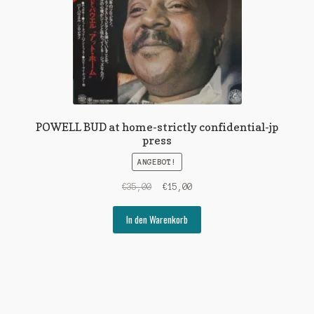
POWELL BUD at home-strictly confidential-jp
press
ANGEBOT!
Ursprünglicher
Aktueller
€
35,00
€
15,00
Preis
Preis
war:
ist:
In den Warenkorb
€35,00
€15,00.