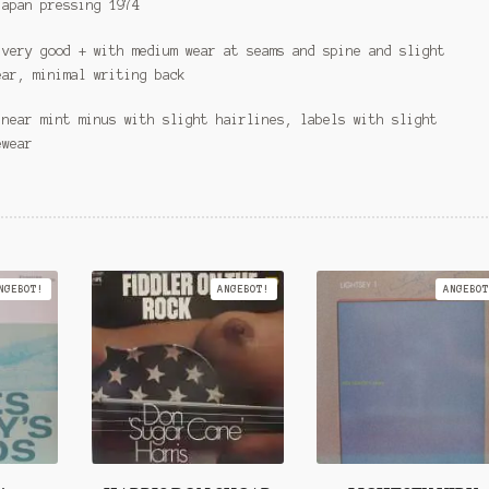
japan pressing 1974
 very good + with medium wear at seams and spine and slight
ear, minimal writing back
 near mint minus with slight hairlines, labels with slight
ewear
NGEBOT!
ANGEBOT!
ANGEBOT