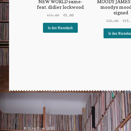
NEW WORLD same-
MOODY JAMES 
feat. didier lockwood
moodys mood
signed
Ursprünglicher
Aktueller
€
15,00
€
5,00
Preis
Preis
Urspr
€
35,00
€
15
war:
ist:
Preis
In den Warenkorb
€15,00
€5,00.
war:
In den Warenko
€35,0
© Vinyltom 2026