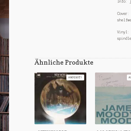
Info: 
Cover:
shelfw
Vinyl:
spindl
Ähnliche Produkte
ANGEBOT!
A