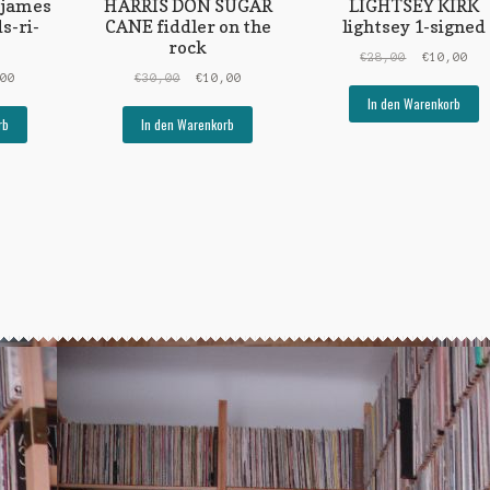
james
HARRIS DON SUGAR
LIGHTSEY KIRK
s-ri-
CANE fiddler on the
lightsey 1-signed
rock
Ursprüngli
Akt
€
28,00
€
10,00
ünglicher
Aktueller
Ursprünglicher
Aktueller
Preis
Pre
,00
€
30,00
€
10,00
Preis
Preis
Preis
war:
ist
In den Warenkorb
ist:
war:
ist:
€28,00
€10
rb
In den Warenkorb
0
€15,00.
€30,00
€10,00.