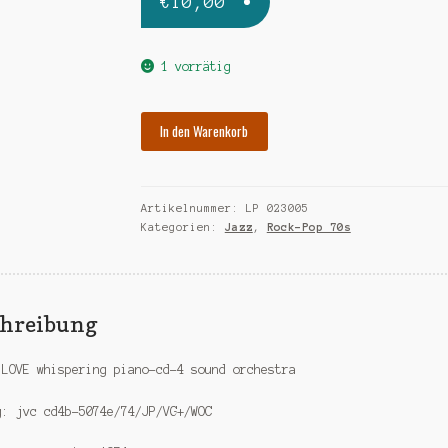
€
10,00
1 vorrätig
LOVE
In den Warenkorb
whispering
piano
Menge
Artikelnummer:
LP 023005
Kategorien:
Jazz
,
Rock-Pop 70s
chreibung
 LOVE whispering piano-cd-4 sound orchestra
g: jvc cd4b-5074e/74/JP/VG+/WOC