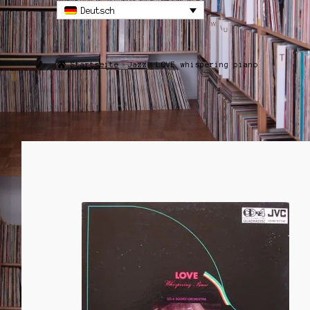
Deutsch
Startseite
Jazz
LOVE whispering piano