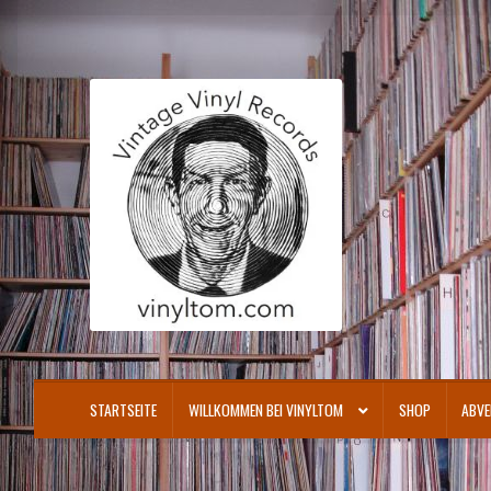
Zur
Zum
Navigation
Inhalt
springen
springen
STARTSEITE
WILLKOMMEN BEI VINYLTOM
SHOP
ABVE