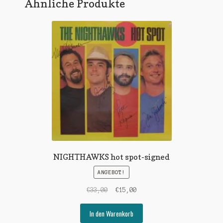
Ähnliche Produkte
NIGHTHAWKS hot spot-signed
ANGEBOT!
Ursprünglicher
Aktueller
€
33,00
€
15,00
Preis
Preis
war:
ist:
In den Warenkorb
€33,00
€15,00.