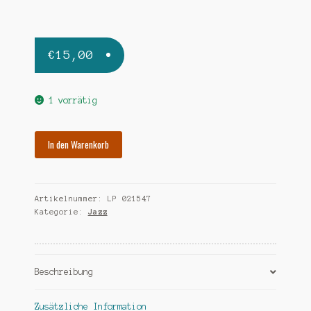
€
15,00
1 vorrätig
LEWIS
In den Warenkorb
MEL
gotcha-
ri
Artikelnummer:
LP 021547
Menge
Kategorie:
Jazz
Beschreibung
Zusätzliche Information