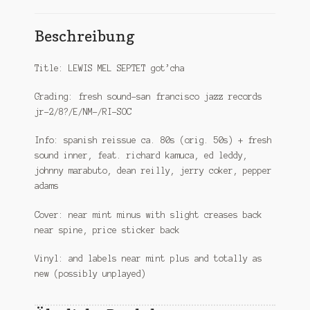
Beschreibung
Title: LEWIS MEL SEPTET got’cha
Grading: fresh sound-san francisco jazz records
jr-2/8?/E/NM-/RI-SOC
Info: spanish reissue ca. 80s (orig. 50s) + fresh
sound inner, feat. richard kamuca, ed leddy,
johnny marabuto, dean reilly, jerry coker, pepper
adams
Cover: near mint minus with slight creases back
near spine, price sticker back
Vinyl: and labels near mint plus and totally as
new (possibly unplayed)