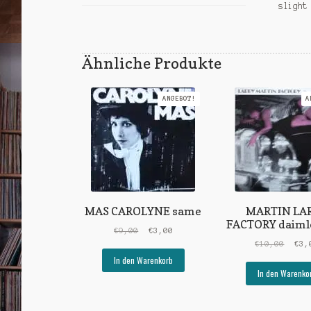
slight
Ähnliche Produkte
ANGEBOT!
A
MAS CAROLYNE same
MARTIN LA
FACTORY daiml
Ursprünglicher
Aktueller
€
9,00
€
3,00
Preis
Preis
Ursp
€
10,00
€
3,
war:
ist:
Prei
In den Warenkorb
€9,00
€3,00.
war:
In den Warenko
€10,