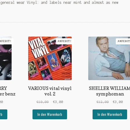
 general wear Vinyl: and labels near mint and almost as new
NGEBOT!
ANGEBOT!
ANGEBOT
RRY
VARIOUS vital vinyl
SHELLER WILLIA
er benz
vol. 2
symphoman
rünglicher
Aktueller
Ursprünglicher
Aktueller
Ursprüngl
Akt
00
€
10,00
€
3,00
€
12,00
€
3,00
s
Preis
Preis
Preis
Preis
Pre
ist:
war:
ist:
war:
ist
rb
In den Warenkorb
In den Warenkorb
00
€3,00.
€10,00
€3,00.
€12,00
€3,