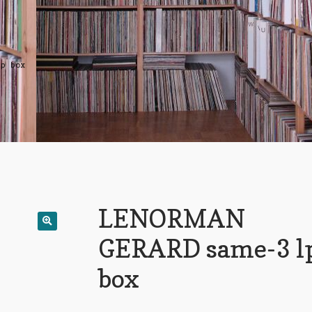
lp box
LENORMAN
GERARD same-3 l
box