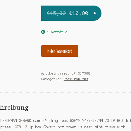
Ursprünglicher
Aktueller
€
15,00
€
10,00
Preis
Preis
war:
ist:
1 vorrätig
€15,00
€10,00.
LENORMAN
In den Warenkorb
GERARD
same-
3
Artikelnummer:
LP 017398
lp
Kategorie:
Rock-Pop 70s
box
Menge
chreibung
 LENORMAN GERARD same Grading: cbs 83072-74/78/F/NM-/3 LP BOX In
 press 1978, 3 lp box Cover: box cover is near mint minus with