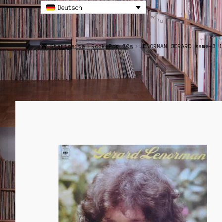
Deutsch
Startseite
Rock-Pop 70s
LENORMAN GERARD same-3 
ANGEBOT!