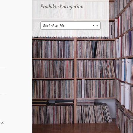
Produkt-Kategorien
Rock-Pop 70s
×
fo: