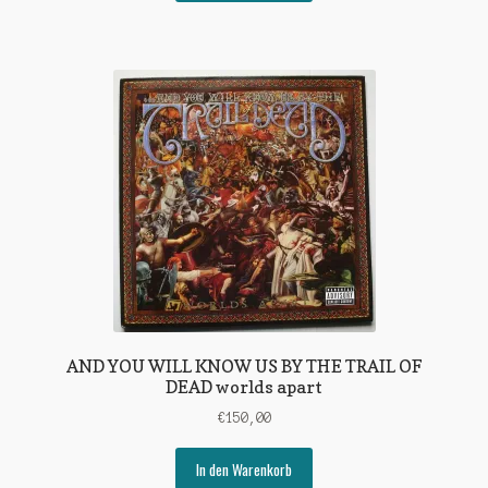
€5,00
€3,00.
AND YOU WILL KNOW US BY THE TRAIL OF
DEAD worlds apart
€
150,00
In den Warenkorb