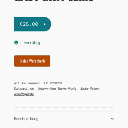
€
28,00
1 vorrätig
LAST
In den Warenkorb
EXIT
same
Menge
Artikelnummer:
LP 023023
Kategorien:
Heavy-New Wave-Punk
,
Jazz-Free-
Avantgarde
Beschreibung