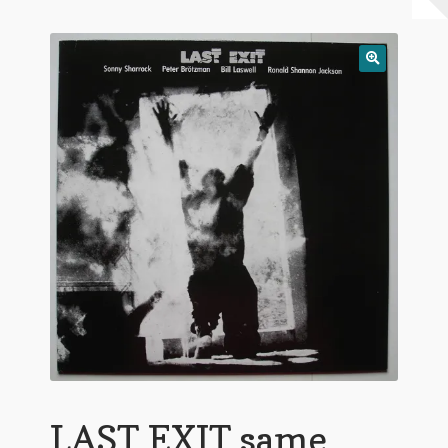
Warenkorb
Mein Konto
Untermen
AGB
öffnen
LAST EXIT same