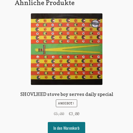
Ähnliche Produkte
SHOVLHED stove boy serves daily special
ANGEBOT!
Ursprünglicher
Aktueller
€
5,00
€
3,00
Preis
Preis
war:
ist:
In den Warenkorb