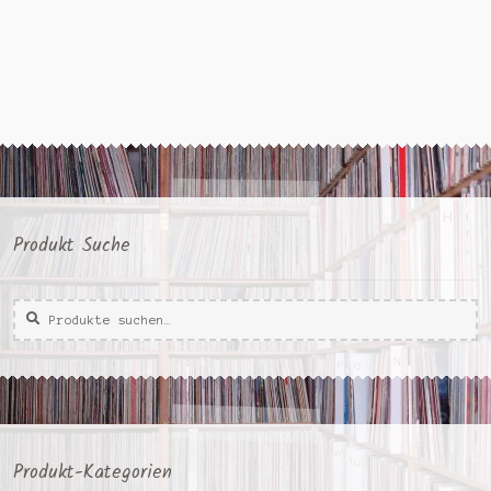
Produkt Suche
Suche
Suche
nach:
Produkt-Kategorien