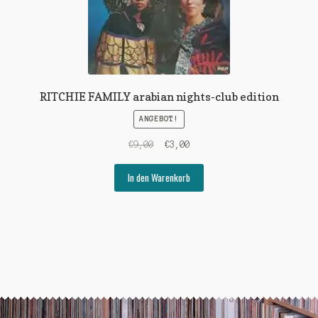
RITCHIE FAMILY arabian nights-club edition
ANGEBOT!
Ursprünglicher
Aktueller
€
9,00
€
3,00
Preis
Preis
war:
ist:
In den Warenkorb
€9,00
€3,00.