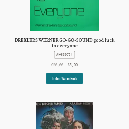
DREXLERS WERNER GO-GO-SOUND good luck
to everyone
ANGEBOT!
Ursprünglicher
Aktueller
€
20,00
€
5,00
Preis
Preis
war:
ist:
In den Warenkorb
€20,00
€5,00.