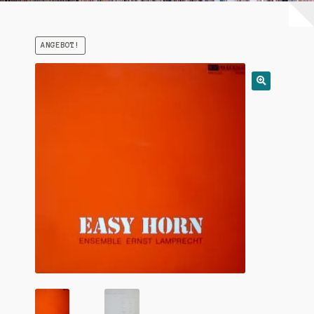
Warenkorb
ANGEBOT!
Mein Konto
Untermen
AGB
öffnen