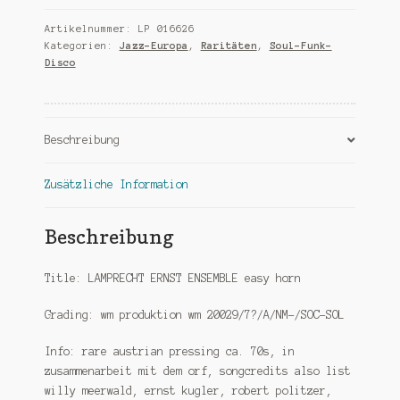
easy
Artikelnummer:
LP 016626
horn
Kategorien:
Jazz-Europa
,
Raritäten
,
Soul-Funk-
Menge
Disco
Beschreibung
Zusätzliche Information
Beschreibung
Title: LAMPRECHT ERNST ENSEMBLE easy horn
Grading: wm produktion wm 20029/7?/A/NM-/SOC-SOL
Info: rare austrian pressing ca. 70s, in
zusammenarbeit mit dem orf, songcredits also list
willy meerwald, ernst kugler, robert politzer,