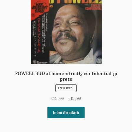
POWELL BUD at home-strictly confidential-jp
press
ANGEBOT!
Ursprünglicher
Aktueller
€
35,00
€
15,00
Preis
Preis
war:
ist:
In den Warenkorb
€35,00
€15,00.