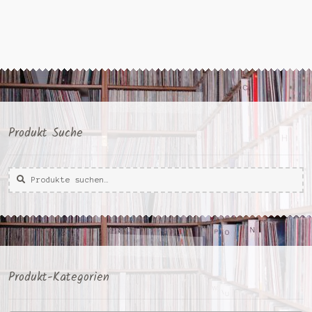
Produkt Suche
Suche
Suche
nach:
Produkt-Kategorien