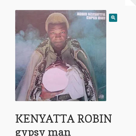
Warenkorb
Mein Konto
Untermen
AGB
öffnen
KENYATTA ROBIN
gypsy man