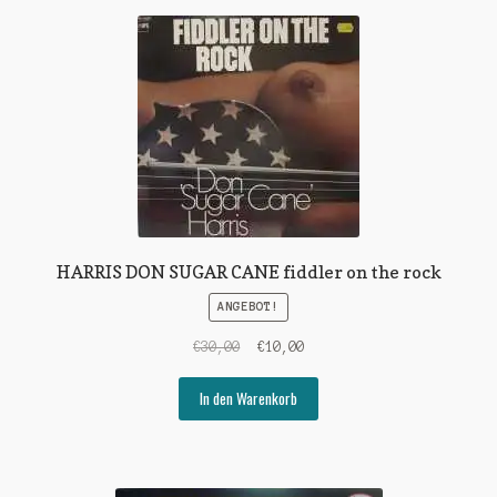
HARRIS DON SUGAR CANE fiddler on the rock
ANGEBOT!
Ursprünglicher
Aktueller
€
30,00
€
10,00
Preis
Preis
war:
ist:
In den Warenkorb
€30,00
€10,00.