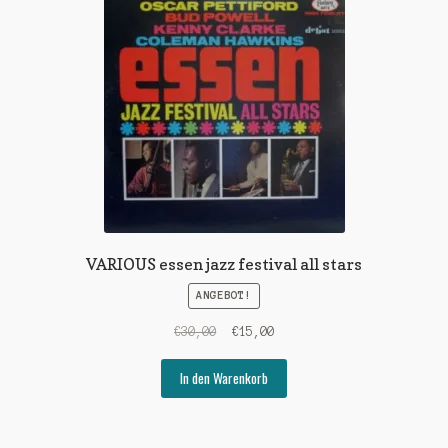
VARIOUS essen jazz festival all stars
ANGEBOT!
Ursprünglicher
Aktueller
€
30,00
€
15,00
Preis
Preis
war:
ist:
In den Warenkorb
€30,00
€15,00.