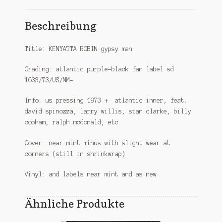
Beschreibung
Title: KENYATTA ROBIN gypsy man
Grading: atlantic purple-black fan label sd
1633/73/US/NM-
Info: us pressing 1973 + atlantic inner, feat.
david spinozza, larry willis, stan clarke, billy
cobham, ralph mcdonald, etc.
Cover: near mint minus with slight wear at
corners (still in shrinkwrap)
Vinyl: and labels near mint and as new
Ähnliche Produkte