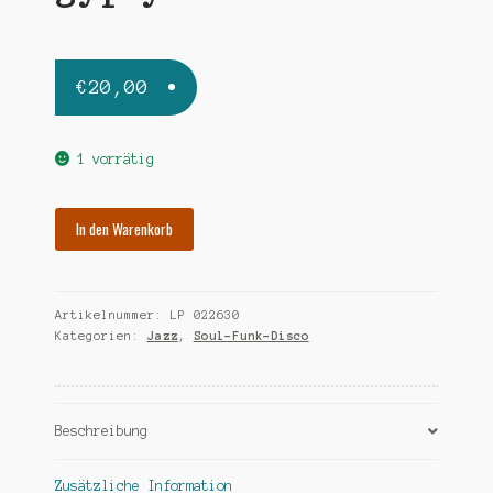
€
20,00
1 vorrätig
KENYATTA
In den Warenkorb
ROBIN
gypsy
man
Artikelnummer:
LP 022630
Menge
Kategorien:
Jazz
,
Soul-Funk-Disco
Beschreibung
Zusätzliche Information