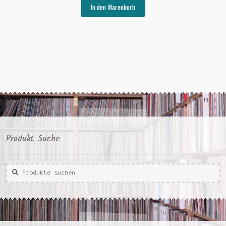
war:
ist:
In den Warenkorb
€30,00
€5,00.
Produkt Suche
Suche
Suche
nach: