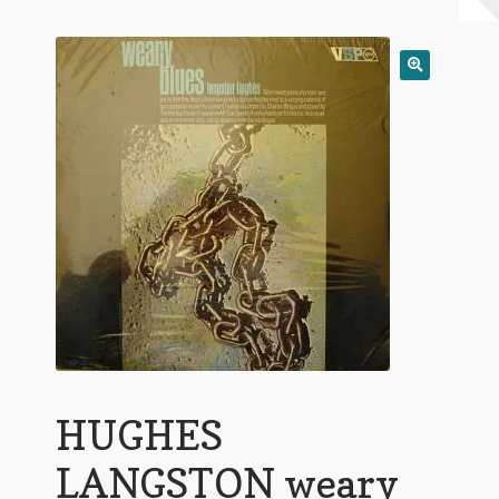
Warenkorb
Mein Konto
Untermen
AGB
öffnen
HUGHES
LANGSTON weary