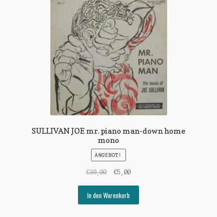
SULLIVAN JOE mr. piano man-down home
mono
ANGEBOT!
Ursprünglicher
Aktueller
€
30,00
€
5,00
Preis
Preis
war:
ist:
In den Warenkorb
€30,00
€5,00.