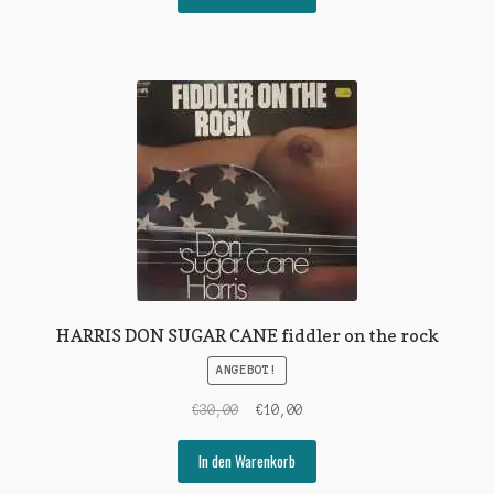
€25,00
€15,00.
HARRIS DON SUGAR CANE fiddler on the rock
ANGEBOT!
Ursprünglicher
Aktueller
€
30,00
€
10,00
Preis
Preis
war:
ist:
In den Warenkorb
€30,00
€10,00.