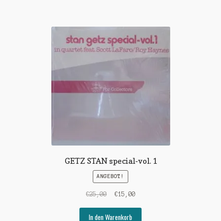
GETZ STAN special-vol. 1
ANGEBOT!
Ursprünglicher
Aktueller
€
25,00
€
15,00
Preis
Preis
war:
ist:
In den Warenkorb