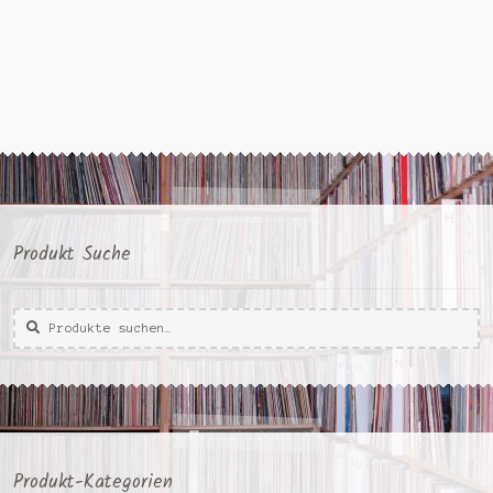
Produkt Suche
Suche
Suche
nach:
Produkt-Kategorien