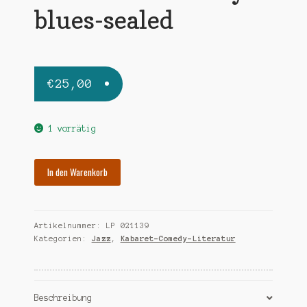
blues-sealed
€
25,00
1 vorrätig
HUGHES
In den Warenkorb
LANGSTON
weary
blues-
Artikelnummer:
LP 021139
sealed
Kategorien:
Jazz
,
Kabaret-Comedy-Literatur
Menge
Beschreibung