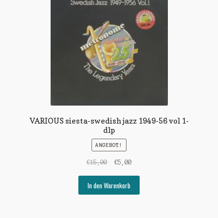
VARIOUS siesta-swedish jazz 1949-56 vol 1-
dlp
ANGEBOT!
Ursprünglicher
Aktueller
€
15,00
€
5,00
Preis
Preis
war:
ist:
In den Warenkorb
€15,00
€5,00.