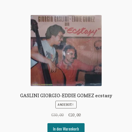
GASLINI GIORGIO-EDDIE GOMEZ ecstasy
ANGEBOT!
Ursprünglicher
Aktueller
€
30,00
€
20,00
Preis
Preis
war:
ist:
In den Warenkorb