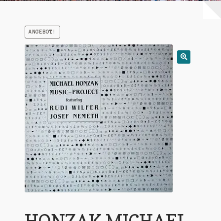
Warenkorb
ANGEBOT!
Mein Konto
Untermen
AGB
öffnen
HONZAK MICHAEL