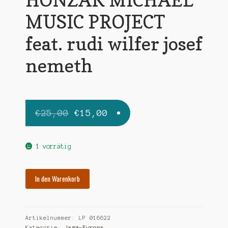
MUSIC PROJECT
feat. rudi wilfer josef
nemeth
Ursprünglicher
Aktueller
€
25,00
€
15,00
Preis
Preis
war:
ist:
1 vorrätig
€25,00
€15,00.
HONZAK
In den Warenkorb
MICHAEL
MUSIC
PROJECT
Artikelnummer:
LP 016622
feat.
Kategorie:
Jazz-Europa