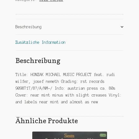
rudi
wilfer
josef
nemeth
Beschreibung
Menge
Zusätzliche Information
Beschreibung
Title: HONZAK MICHAEL MUSIC PROJECT feat. rudi
wilfer, josef nemeth Grading: rst records
9098717/8?/A/NM-/ Info: austrian press ca. 80s
Cover: near mint minus with slight creases Vinyl:
and labels near mint and almost as new
Ähnliche Produkte