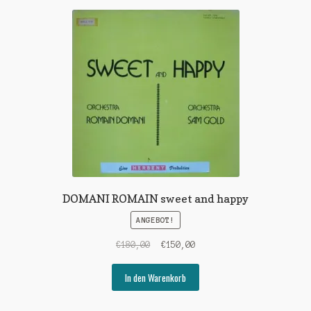
DOMANI ROMAIN sweet and happy
ANGEBOT!
Ursprünglicher
Aktueller
€
180,00
€
150,00
Preis
Preis
war:
ist:
In den Warenkorb
€180,00
€150,00.