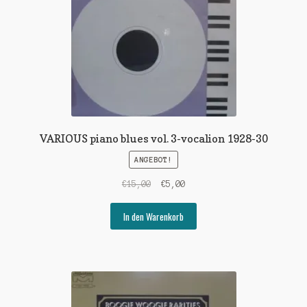
VARIOUS piano blues vol. 3-vocalion 1928-30
ANGEBOT!
Ursprünglicher
Aktueller
€
15,00
€
5,00
Preis
Preis
war:
ist:
In den Warenkorb
€15,00
€5,00.