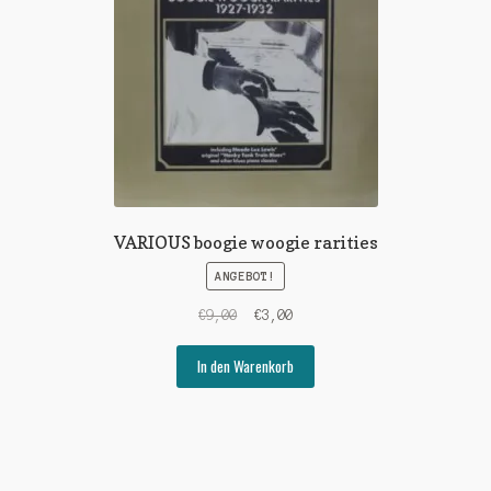
VARIOUS boogie woogie rarities
ANGEBOT!
Ursprünglicher
Aktueller
€
9,00
€
3,00
Preis
Preis
war:
ist:
In den Warenkorb
€9,00
€3,00.