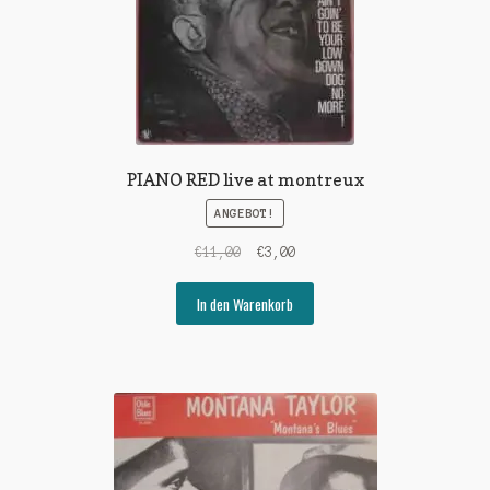
PIANO RED live at montreux
ANGEBOT!
Ursprünglicher
Aktueller
€
11,00
€
3,00
Preis
Preis
war:
ist:
In den Warenkorb
€11,00
€3,00.