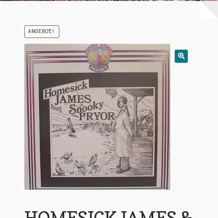
Warenkorb
ANGEBOT!
Mein Konto
Untermen
AGB
öffnen
HOMESICK JAMES &