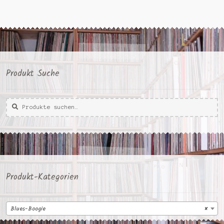
Produkt Suche
Suche
Suche
nach:
Produkt-Kategorien
Blues-Boogie
×