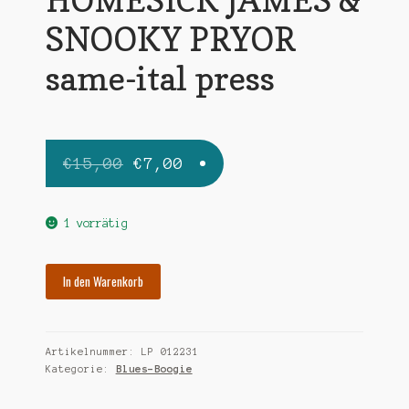
SNOOKY PRYOR
same-ital press
Ursprünglicher
Aktueller
€
15,00
€
7,00
Preis
Preis
war:
ist:
1 vorrätig
€15,00
€7,00.
HOMESICK
In den Warenkorb
JAMES
&
SNOOKY
Artikelnummer:
LP 012231
PRYOR
Kategorie:
Blues-Boogie
same-
ital