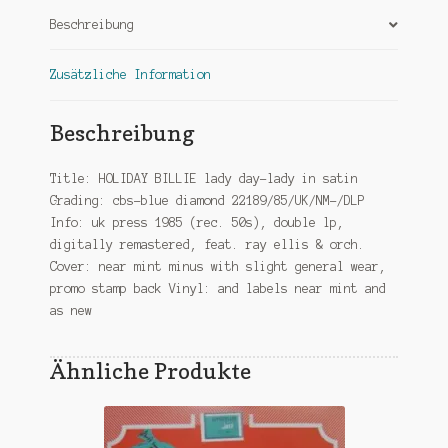
Menge
Beschreibung
Zusätzliche Information
Beschreibung
Title: HOLIDAY BILLIE lady day-lady in satin
Grading: cbs-blue diamond 22189/85/UK/NM-/DLP
Info: uk press 1985 (rec. 50s), double lp,
digitally remastered, feat. ray ellis & orch.
Cover: near mint minus with slight general wear,
promo stamp back Vinyl: and labels near mint and
as new
Ähnliche Produkte