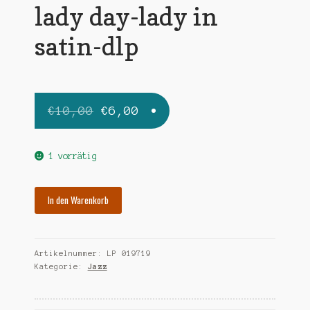
lady day-lady in
satin-dlp
Ursprünglicher
Aktueller
€
10,00
€
6,00
Preis
Preis
war:
ist:
1 vorrätig
€10,00
€6,00.
HOLIDAY
In den Warenkorb
BILLIE
lady
day-
Artikelnummer:
LP 019719
lady
Kategorie:
Jazz
in
satin-
dlp