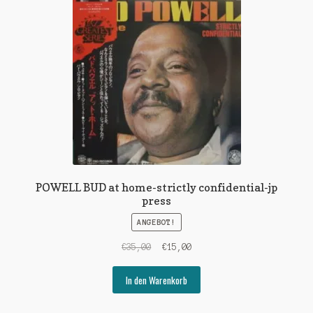
POWELL BUD at home-strictly confidential-jp
press
ANGEBOT!
Ursprünglicher
Aktueller
€
35,00
€
15,00
Preis
Preis
war:
ist:
In den Warenkorb
€35,00
€15,00.