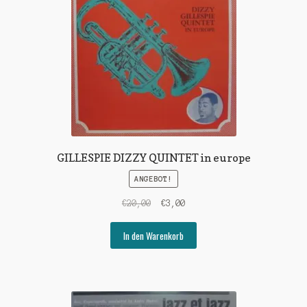
GILLESPIE DIZZY QUINTET in europe
ANGEBOT!
Ursprünglicher
Aktueller
€
20,00
€
3,00
Preis
Preis
war:
ist:
In den Warenkorb
€20,00
€3,00.