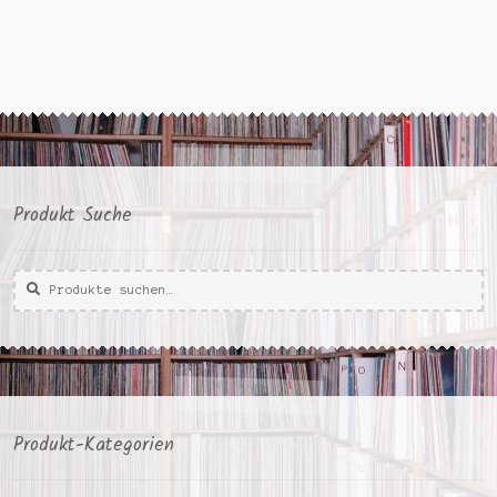
Produkt Suche
Suche
Suche
nach:
Produkt-Kategorien