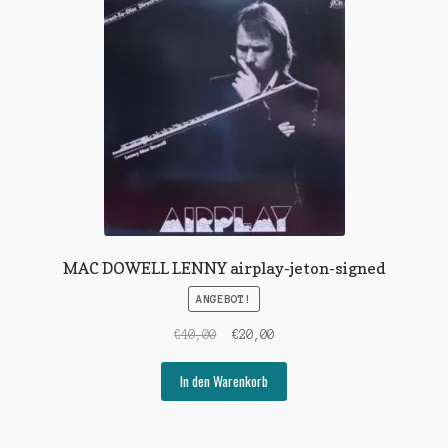
MAC DOWELL LENNY airplay-jeton-signed
ANGEBOT!
Ursprünglicher
Aktueller
€
40,00
€
20,00
Preis
Preis
war:
ist:
In den Warenkorb
€40,00
€20,00.