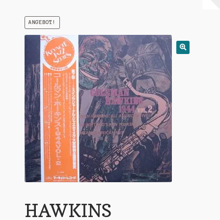
Warenkorb
ANGEBOT!
Mein Konto
Untermen
AGB
öffnen
HAWKINS