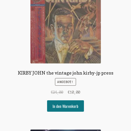
KIRBY JOHN the vintage john kirby-jp press
ANGEBOT!
Ursprünglicher
Aktueller
€
24,00
€
10,00
Preis
Preis
war:
ist:
In den Warenkorb
€24,00
€10,00.