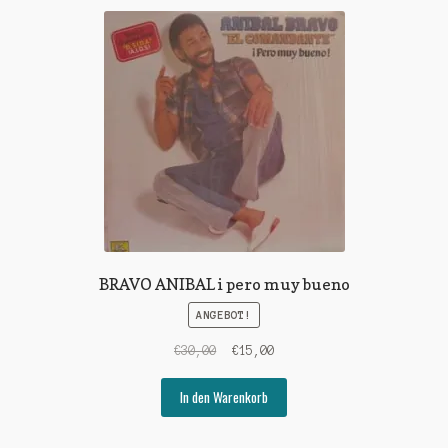
BRAVO ANIBAL i pero muy bueno
ANGEBOT!
Ursprünglicher
Aktueller
€
30,00
€
15,00
Preis
Preis
war:
ist:
In den Warenkorb
€30,00
€15,00.