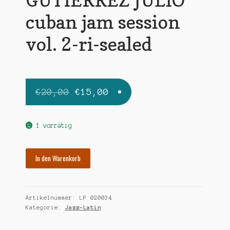
cuban jam session
vol. 2-ri-sealed
Ursprünglicher
Aktueller
€
20,00
€
15,00
Preis
Preis
war:
ist:
1 vorrätig
€20,00
€15,00.
GUTIERREZ
In den Warenkorb
JULIO
cuban
jam
Artikelnummer:
LP 020034
session
Kategorie:
Jazz-Latin
vol.
2-