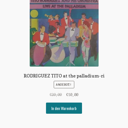
RODRIGUEZ TITO at the palladium-ri
ANGEBOT!
Ursprünglicher
Aktueller
€
20,00
€
10,00
Preis
Preis
war:
ist:
In den Warenkorb
€20,00
€10,00.