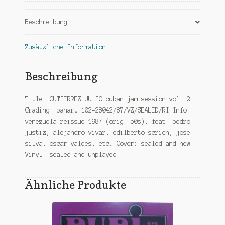
ri-
sealed
Beschreibung
Menge
Zusätzliche Information
Beschreibung
Title: GUTIERREZ JULIO cuban jam session vol. 2
Grading: panart 102-28042/87/VZ/SEALED/RI Info:
venezuela reissue 1987 (orig. 50s), feat. pedro
justiz, alejandro vivar, edilberto scrich, jose
silva, oscar valdes, etc. Cover: sealed and new
Vinyl: sealed and unplayed
Ähnliche Produkte