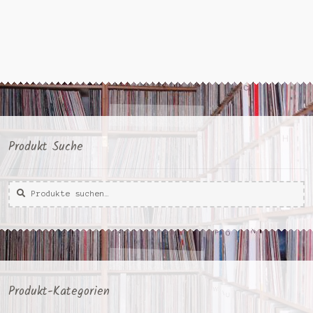
Produkt Suche
Suche
Suche
nach:
Produkt-Kategorien