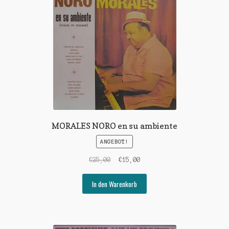
MORALES NORO en su ambiente
ANGEBOT!
Ursprünglicher
Aktueller
€
25,00
€
15,00
Preis
Preis
war:
ist:
In den Warenkorb
€25,00
€15,00.