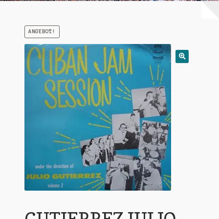
Warenkorb
ANGEBOT!
Mein Konto
Untermen
AGB
öffnen
GUTIERREZ JULIO