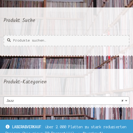
Produkt Suche
Suche
Suche
nach:
Produkt-Kategorien
Jazz
×
LABERABVERKAUF
: über 2.000 Platten zu stark reduzierten