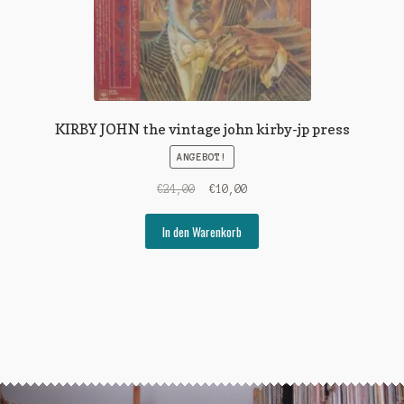
KIRBY JOHN the vintage john kirby-jp press
ANGEBOT!
Ursprünglicher
Aktueller
€
24,00
€
10,00
Preis
Preis
war:
ist:
In den Warenkorb
€24,00
€10,00.