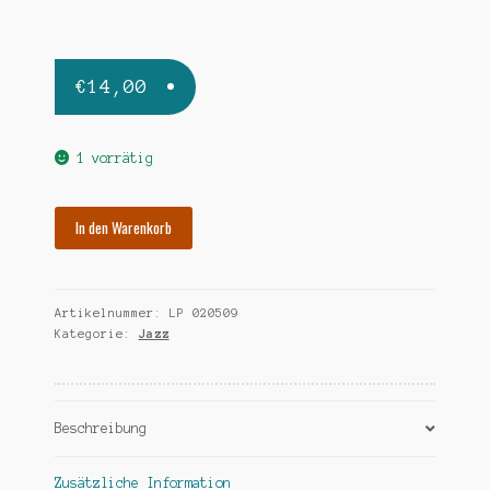
€
14,00
1 vorrätig
GORDON
In den Warenkorb
DEXTER
after
hours
Artikelnummer:
LP 020509
Menge
Kategorie:
Jazz
Beschreibung
Zusätzliche Information