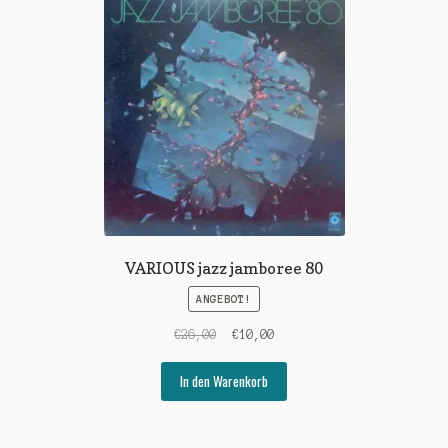
VARIOUS jazz jamboree 80
ANGEBOT!
Ursprünglicher
Aktueller
€
26,00
€
10,00
Preis
Preis
war:
ist:
In den Warenkorb
€26,00
€10,00.