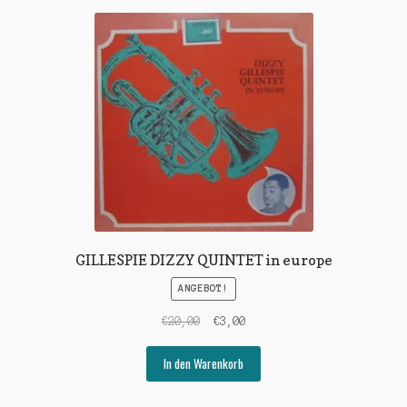
GILLESPIE DIZZY QUINTET in europe
ANGEBOT!
Ursprünglicher
Aktueller
€
20,00
€
3,00
Preis
Preis
war:
ist:
In den Warenkorb
€20,00
€3,00.