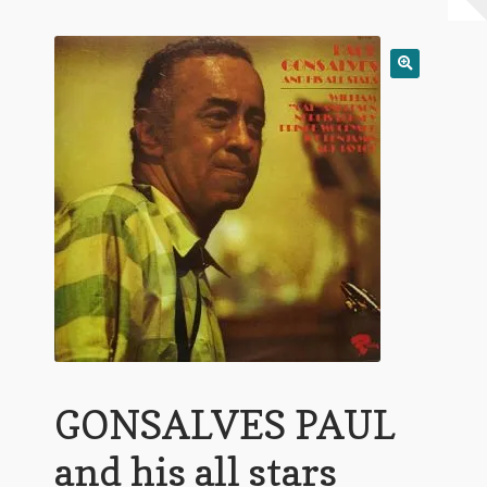
Warenkorb
Mein Konto
Untermen
AGB
öffnen
GONSALVES PAUL
and his all stars