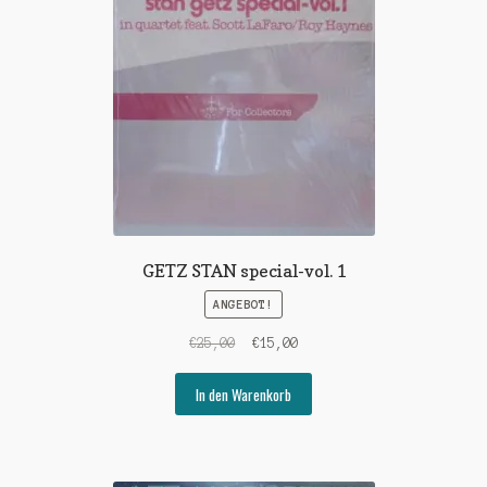
GETZ STAN special-vol. 1
ANGEBOT!
Ursprünglicher
Aktueller
€
25,00
€
15,00
Preis
Preis
war:
ist:
In den Warenkorb
€25,00
€15,00.