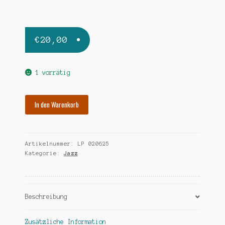
€
20,00
1 vorrätig
GONSALVES
In den Warenkorb
PAUL
and
his
Artikelnummer:
LP 020625
all
Kategorie:
Jazz
stars
Menge
Beschreibung
Zusätzliche Information