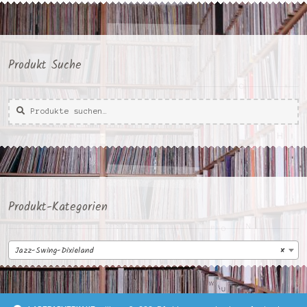
Produkt Suche
Suche
Suche
nach:
Produkt-Kategorien
Jazz-Swing-Dixieland
×