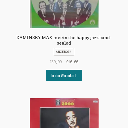
KAMINSKY MAX meets the happy jazz band-
sealed
ANGEBOT!
Ursprünglicher
Aktueller
€
30,00
€
10,00
Preis
Preis
war:
ist:
In den Warenkorb
€30,00
€10,00.