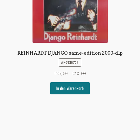
REINHARDT DJANGO same-edition 2000-dlp
ANGEBOT!
Ursprünglicher
Aktueller
€
25,00
€
10,00
Preis
Preis
war:
ist:
In den Warenkorb
€25,00
€10,00.