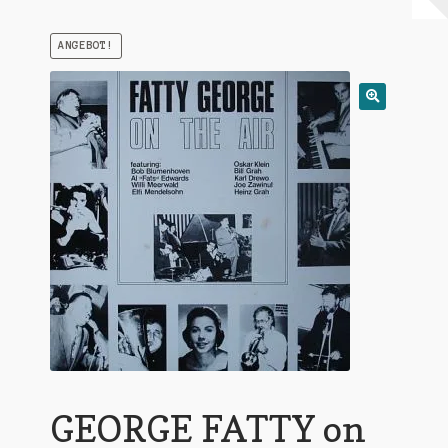
Warenkorb
ANGEBOT!
Mein Konto
Untermen
AGB
öffnen
GEORGE FATTY on