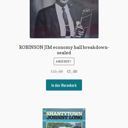
ROBINSON JIM economy hall breakdown-
sealed
ANGEBOT!
Ursprünglicher
Aktueller
€
15,00
€
5,00
Preis
Preis
war:
ist:
In den Warenkorb
€15,00
€5,00.