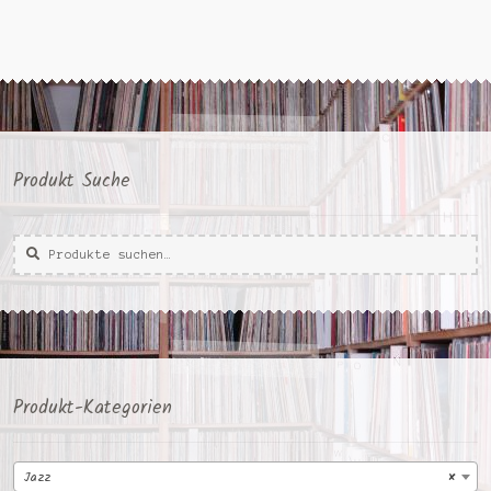
Produkt Suche
Suche
Suche
nach:
Produkt-Kategorien
Jazz
×