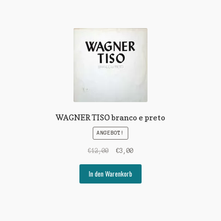
WAGNER TISO branco e preto
ANGEBOT!
Ursprünglicher
Aktueller
€
12,00
€
3,00
Preis
Preis
war:
ist:
In den Warenkorb
€12,00
€3,00.