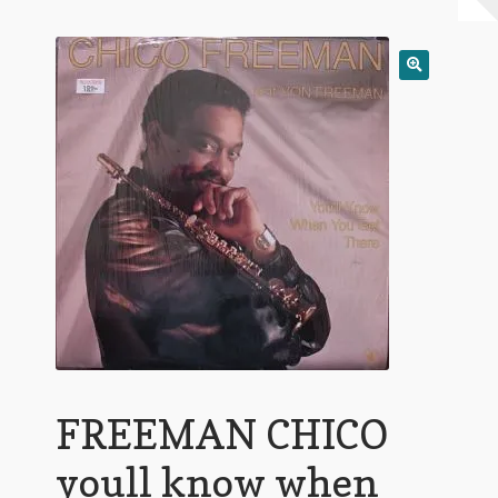
Warenkorb
Mein Konto
Untermen
AGB
öffnen
FREEMAN CHICO
youll know when