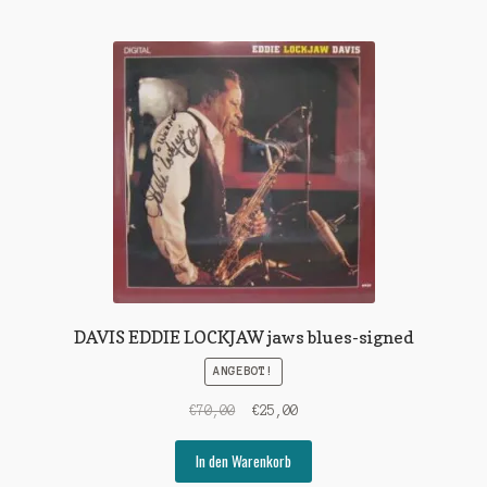
DAVIS EDDIE LOCKJAW jaws blues-signed
ANGEBOT!
Ursprünglicher
Aktueller
€
70,00
€
25,00
Preis
Preis
war:
ist:
In den Warenkorb
€70,00
€25,00.