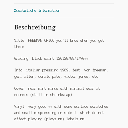
Zusätzliche Information
Beschreibung
Title: FREEMAN CHICO you’ll know when you get
there
Grading: black saint 120128/89/I/VG++
Info: italian pressing 1989, feat. von freeman,
geri allen, donald pate, victor jones, etc.
Cover: near mint minus with minimal wear at
corners (still in shrinkwrap)
Vinyl: very good ++ with some surface scratches
and small mispressing on side 1, which do not
affect playing (plays nm) labels nm