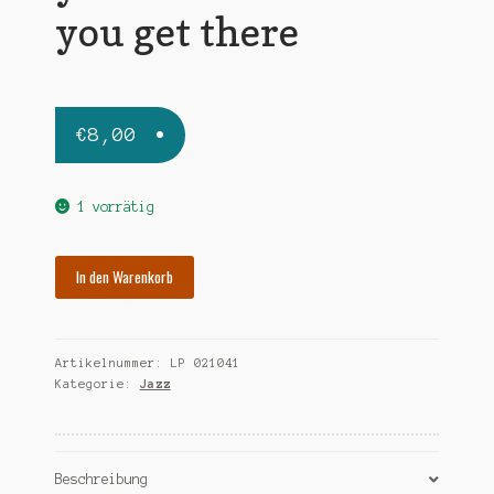
you get there
€
8,00
1 vorrätig
FREEMAN
In den Warenkorb
CHICO
youll
know
Artikelnummer:
LP 021041
when
Kategorie:
Jazz
you
get
there
Menge
Beschreibung