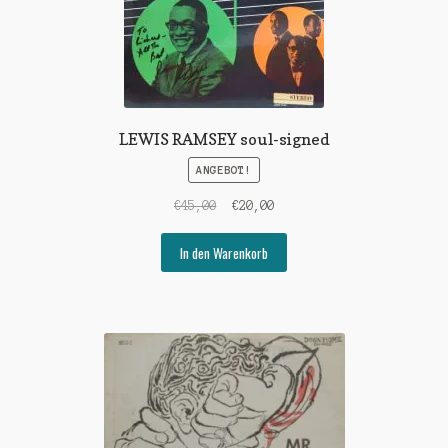
LEWIS RAMSEY soul-signed
ANGEBOT!
Ursprünglicher
Aktueller
€
45,00
€
20,00
Preis
Preis
war:
ist:
In den Warenkorb
€45,00
€20,00.