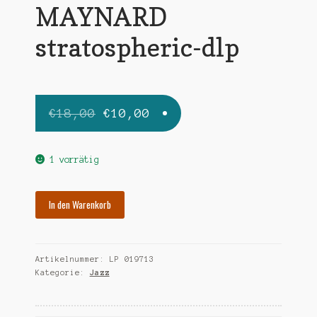
MAYNARD
stratospheric-dlp
Ursprünglicher
Aktueller
€
18,00
€
10,00
Preis
Preis
war:
ist:
1 vorrätig
€18,00
€10,00.
FERGUSON
In den Warenkorb
MAYNARD
stratospheric-
dlp
Artikelnummer:
LP 019713
Menge
Kategorie:
Jazz