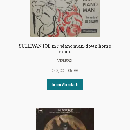
SULLIVAN JOE mr. piano man-down home
mono
ANGEBOT!
Ursprünglicher
Aktueller
€
30,00
€
5,00
Preis
Preis
war:
ist:
In den Warenkorb
€30,00
€5,00.