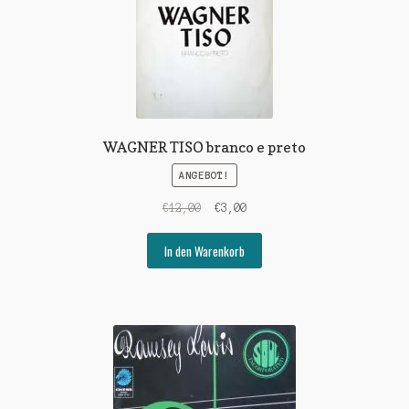
WAGNER TISO branco e preto
ANGEBOT!
Ursprünglicher
Aktueller
€
12,00
€
3,00
Preis
Preis
war:
ist:
In den Warenkorb
€12,00
€3,00.