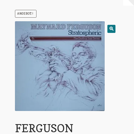
Warenkorb
ANGEBOT!
Mein Konto
Untermen
AGB
öffnen
FERGUSON