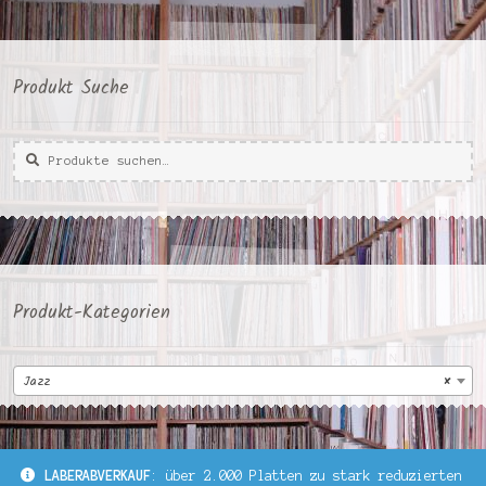
Produkt Suche
Suche
Suche
nach:
Produkt-Kategorien
Jazz
×
LABERABVERKAUF
: über 2.000 Platten zu stark reduzierten