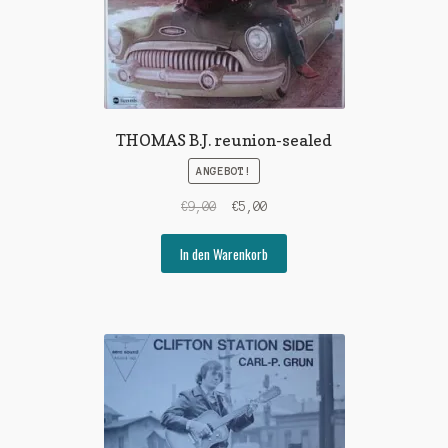
THOMAS B.J. reunion-sealed
ANGEBOT!
Ursprünglicher
Aktueller
€
9,00
€
5,00
Preis
Preis
war:
ist:
In den Warenkorb
€9,00
€5,00.