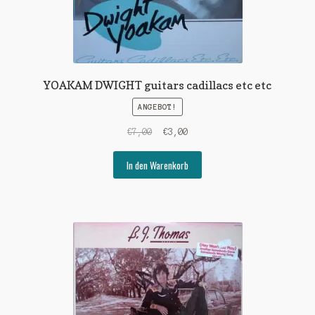
YOAKAM DWIGHT guitars cadillacs etc etc
ANGEBOT!
Ursprünglicher
Aktueller
€
7,00
€
3,00
Preis
Preis
war:
ist:
In den Warenkorb
€7,00
€3,00.