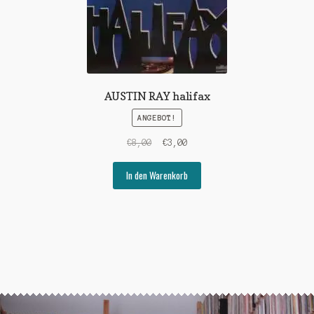
AUSTIN RAY halifax
ANGEBOT!
Ursprünglicher
Aktueller
€
8,00
€
3,00
Preis
Preis
war:
ist:
In den Warenkorb
€8,00
€3,00.