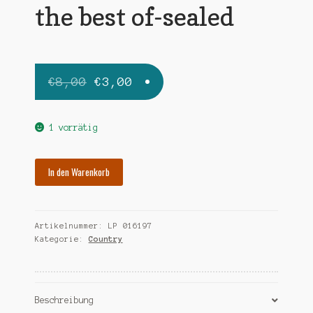
the best of-sealed
Ursprünglicher
Aktueller
€
8,00
€
3,00
Preis
Preis
war:
ist:
1 vorrätig
€8,00
€3,00.
FENDER
In den Warenkorb
FREDDY
the
best
Artikelnummer:
LP 016197
of-
Kategorie:
Country
sealed
Menge
Beschreibung