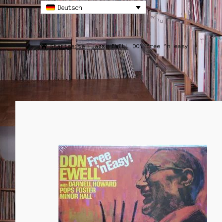
Deutsch
Startseite
Jazz
EWELL DON free ’n easy
ANGEBOT!