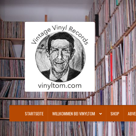
Zur
Zum
Navigation
Inhalt
springen
springen
STARTSEITE
WILLKOMMEN BEI VINYLTOM
SHOP
ABVE