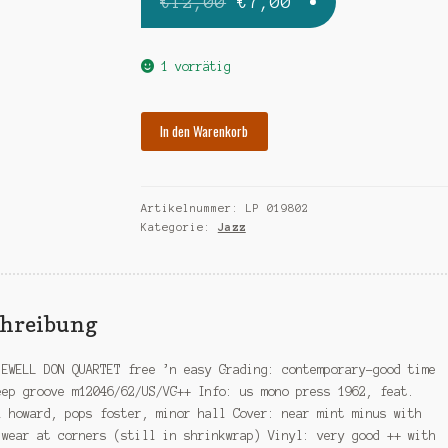
Ursprünglicher
Aktueller
€
12,00
€
7,00
Preis
Preis
war:
ist:
1 vorrätig
€12,00
€7,00.
EWELL
In den Warenkorb
DON
free
'n
Artikelnummer:
LP 019802
easy
Kategorie:
Jazz
Menge
chreibung
 EWELL DON QUARTET free ’n easy Grading: contemporary-good time
eep groove m12046/62/US/VG++ Info: us mono press 1962, feat.
l howard, pops foster, minor hall Cover: near mint minus with
 wear at corners (still in shrinkwrap) Vinyl: very good ++ with