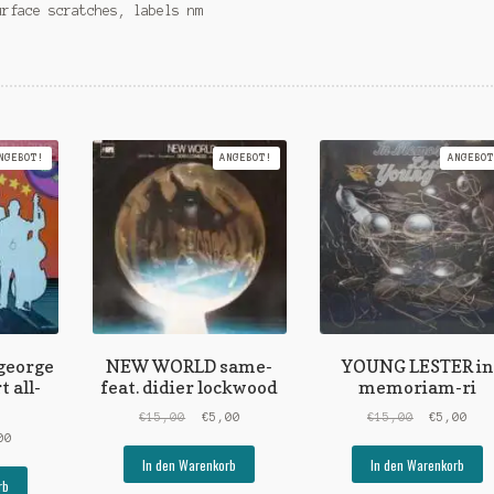
urface scratches, labels nm
NGEBOT!
ANGEBOT!
ANGEBOT
george
NEW WORLD same-
YOUNG LESTER in
 all-
feat. didier lockwood
memoriam-ri
Ursprünglicher
Aktueller
Ursprüngl
Akt
€
15,00
€
5,00
€
15,00
€
5,00
rünglicher
Aktueller
Preis
Preis
Preis
Pre
00
s
Preis
war:
ist:
war:
ist
In den Warenkorb
In den Warenkorb
ist:
€15,00
€5,00.
€15,00
€5,
rb