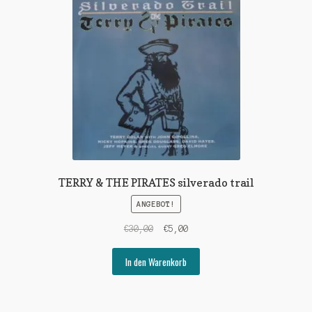
TERRY & THE PIRATES silverado trail
ANGEBOT!
Ursprünglicher
Aktueller
€
30,00
€
5,00
Preis
Preis
war:
ist:
In den Warenkorb
€30,00
€5,00.