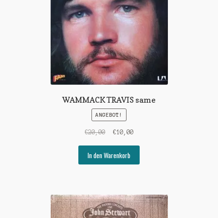
WAMMACK TRAVIS same
ANGEBOT!
Ursprünglicher
Aktueller
€
20,00
€
10,00
Preis
Preis
war:
ist:
In den Warenkorb
€20,00
€10,00.