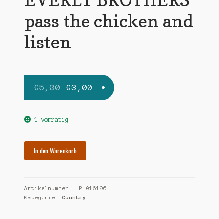
pass the chicken and
listen
Ursprünglicher
Aktueller
€
5,00
€
3,00
Preis
Preis
war:
ist:
1 vorrätig
€5,00
€3,00.
EVERLY
In den Warenkorb
BROTHERS
pass
the
Artikelnummer:
LP 016196
chicken
Kategorie:
Country
and
listen