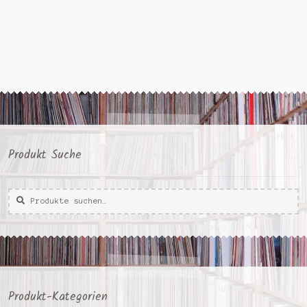
Produkt Suche
Suche
Suche
nach:
Produkt-Kategorien