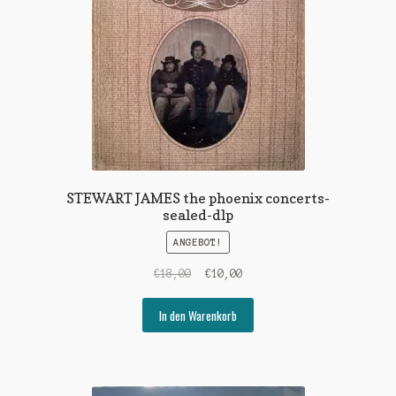
STEWART JAMES the phoenix concerts-
sealed-dlp
ANGEBOT!
Ursprünglicher
Aktueller
€
18,00
€
10,00
Preis
Preis
war:
ist:
In den Warenkorb
€18,00
€10,00.