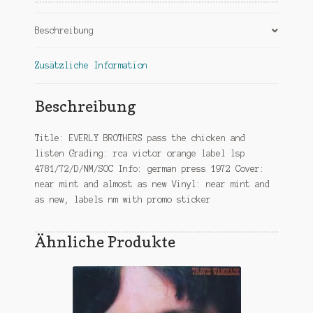
Menge
Beschreibung
Zusätzliche Information
Beschreibung
Title: EVERLY BROTHERS pass the chicken and
listen Grading: rca victor orange label lsp
4781/72/D/NM/SOC Info: german press 1972 Cover:
near mint and almost as new Vinyl: near mint and
as new, labels nm with promo sticker
Ähnliche Produkte