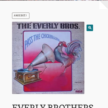
Warenkorb
ANGEBOT!
Mein Konto
Untermen
AGB
öffnen
EVERLY BROTHERS