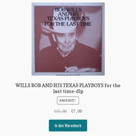
WILLS BOB AND HIS TEXAS PLAYBOYS for the
last time-dlp
ANGEBOT!
Ursprünglicher
Aktueller
€
15,00
€
7,00
Preis
Preis
war:
ist:
In den Warenkorb
€15,00
€7,00.