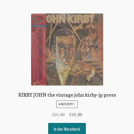
KIRBY JOHN the vintage john kirby-jp press
ANGEBOT!
Ursprünglicher
Aktueller
€
24,00
€
10,00
Preis
Preis
war:
ist:
In den Warenkorb