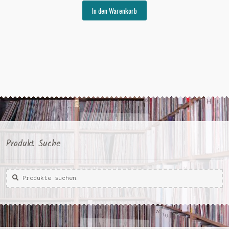
war:
ist:
In den Warenkorb
€30,00
€15,00.
Produkt Suche
Suche
Suche
nach: