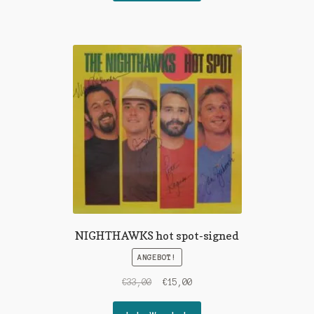
€24,00
€10,00.
NIGHTHAWKS hot spot-signed
ANGEBOT!
Ursprünglicher
Aktueller
€
33,00
€
15,00
Preis
Preis
war:
ist: