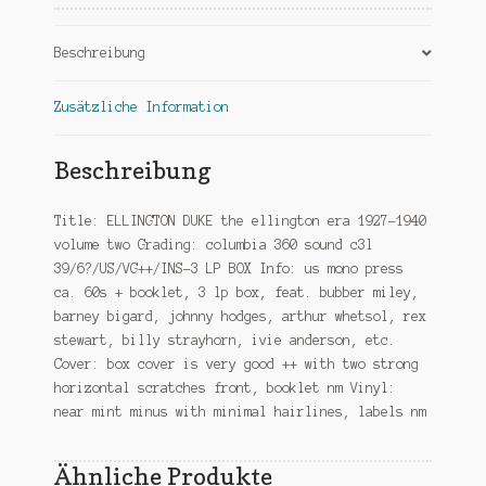
volume
two-
Beschreibung
3
lp
box
Zusätzliche Information
Menge
Beschreibung
Title: ELLINGTON DUKE the ellington era 1927-1940
volume two Grading: columbia 360 sound c3l
39/6?/US/VG++/INS-3 LP BOX Info: us mono press
ca. 60s + booklet, 3 lp box, feat. bubber miley,
barney bigard, johnny hodges, arthur whetsol, rex
stewart, billy strayhorn, ivie anderson, etc.
Cover: box cover is very good ++ with two strong
horizontal scratches front, booklet nm Vinyl:
near mint minus with minimal hairlines, labels nm
Ähnliche Produkte