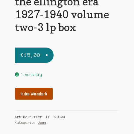
the ellington era
1927-1940 volume
two-3 lp box
€
15,00
1 vorrätig
ELLINGTON
In den Warenkorb
DUKE
the
ellington
Artikelnummer:
LP 020304
era
Kategorie:
Jazz
1927-
1940