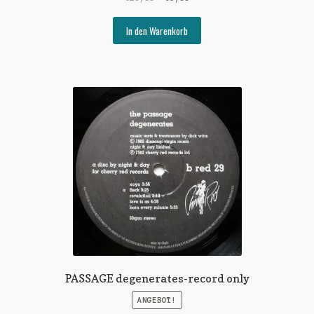
Preis
Preis
war:
ist:
In den Warenkorb
€20,00
€3,00.
PASSAGE degenerates-record only
ANGEBOT!