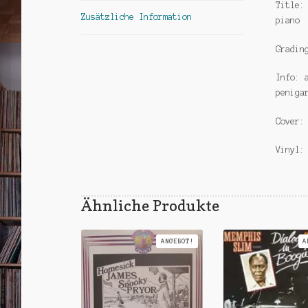
Title:
Zusätzliche Information
piano
Gradin
Info: 
peniga
Cover:
Vinyl:
Ähnliche Produkte
ANGEBOT!
A