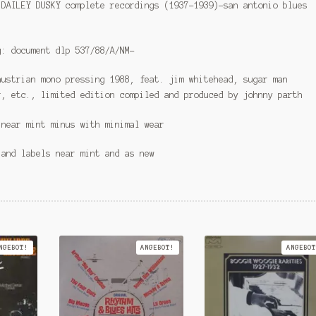
 DAILEY DUSKY complete recordings (1937-1939)-san antonio blues
g: document dlp 537/88/A/NM-
austrian mono pressing 1988, feat. jim whitehead, sugar man
r, etc., limited edition compiled and produced by johnny parth
 near mint minus with minimal wear
 and labels near mint and as new
NGEBOT!
ANGEBOT!
ANGEBOT