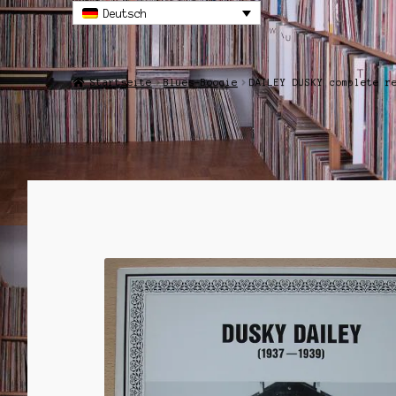
Deutsch
Startseite
Blues-Boogie
DAILEY DUSKY complete r