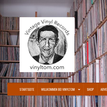
Zur
Zum
Navigation
Inhalt
springen
springen
STARTSEITE
WILLKOMMEN BEI VINYLTOM
SHOP
ABVE