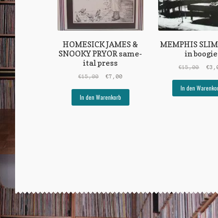
HOMESICK JAMES &
MEMPHIS SLIM 
SNOOKY PRYOR same-
in boogie
ital press
Ursp
€
15,00
€
3,
Ursprünglicher
Aktueller
Prei
€
15,00
€
7,00
Preis
Preis
war:
In den Warenko
war:
ist:
€15,
In den Warenkorb
€15,00
€7,00.