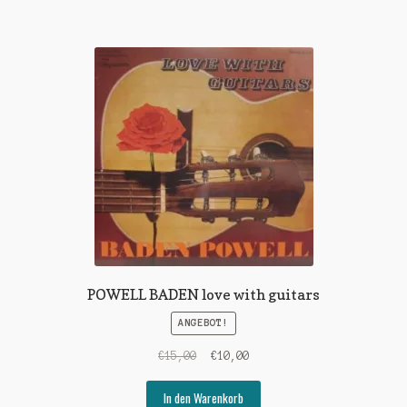
POWELL BADEN love with guitars
ANGEBOT!
Ursprünglicher
Aktueller
€
15,00
€
10,00
Preis
Preis
war:
ist:
In den Warenkorb