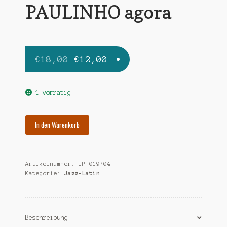
PAULINHO agora
Ursprünglicher
Aktueller
€
18,00
€
12,00
Preis
Preis
war:
ist:
1 vorrätig
€18,00
€12,00.
DA
In den Warenkorb
COSTA
PAULINHO
agora
Artikelnummer:
LP 019704
Menge
Kategorie:
Jazz-Latin
Beschreibung