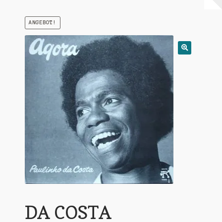
Warenkorb
ANGEBOT!
Mein Konto
Untermen
AGB
öffnen
DA COSTA