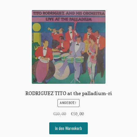
RODRIGUEZ TITO at the palladium-ri
ANGEBOT!
Ursprünglicher
Aktueller
€
20,00
€
10,00
Preis
Preis
war:
ist:
In den Warenkorb
€20,00
€10,00.