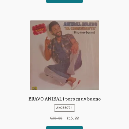
€15,00
€10,00.
BRAVO ANIBAL i pero muy bueno
ANGEBOT!
Ursprünglicher
Aktueller
€
30,00
€
15,00
Preis
Preis