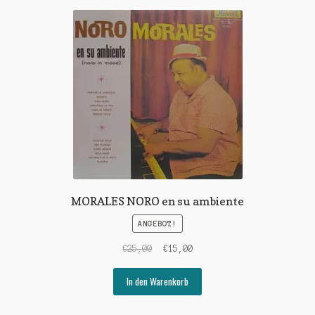
MORALES NORO en su ambiente
ANGEBOT!
Ursprünglicher
Aktueller
€
25,00
€
15,00
Preis
Preis
war:
ist:
In den Warenkorb
€25,00
€15,00.