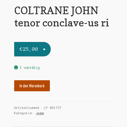
COLTRANE JOHN
tenor conclave-us ri
€
25,00
1 vorrätig
COLTRANE
In den Warenkorb
JOHN
tenor
conclave-
Artikelnummer:
LP 021737
us
Kategorie:
Jazz
ri
Menge