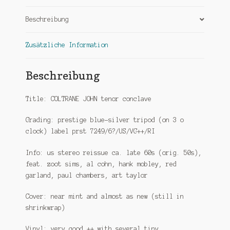
Beschreibung
Zusätzliche Information
Beschreibung
Title: COLTRANE JOHN tenor conclave
Grading: prestige blue-silver tripod (on 3 o
clock) label prst 7249/6?/US/VG++/RI
Info: us stereo reissue ca. late 60s (orig. 50s),
feat. zoot sims, al cohn, hank mobley, red
garland, paul chambers, art taylor
Cover: near mint and almost as new (still in
shrinkwrap)
Vinyl: very good ++ with several tiny