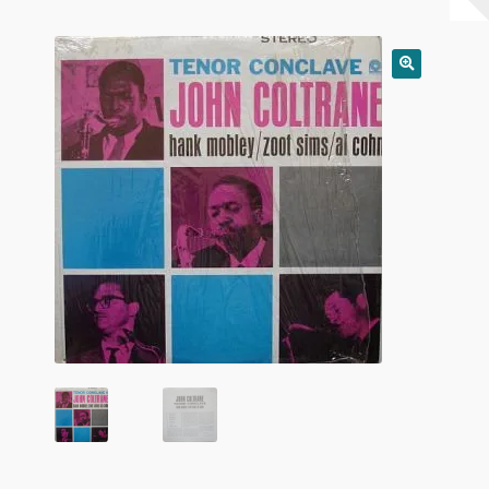
Warenkorb
Mein Konto
Untermen
AGB
öffnen