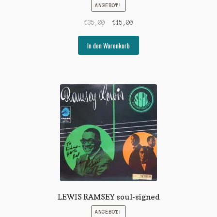
ANGEBOT!
Ursprünglicher
Aktueller
€
35,00
€
15,00
Preis
Preis
war:
ist:
In den Warenkorb
€35,00
€15,00.
LEWIS RAMSEY soul-signed
ANGEBOT!