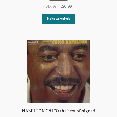
Ursprünglicher
Aktueller
€
45,00
€
20,00
Preis
Preis
war:
ist:
In den Warenkorb
€45,00
€20,00.
HAMILTON CHICO the best of-signed