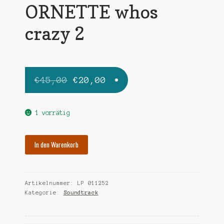
ORNETTE whos
crazy 2
Ursprünglicher
Aktueller
€
45,00
€
20,00
Preis
Preis
war:
ist:
1 vorrätig
€45,00
€20,00.
COLEMAN
In den Warenkorb
ORNETTE
whos
crazy
Artikelnummer:
LP 011252
2
Kategorie:
Soundtrack
Menge