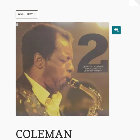
Warenkorb
ANGEBOT!
Mein Konto
Untermen
AGB
öffnen
COLEMAN