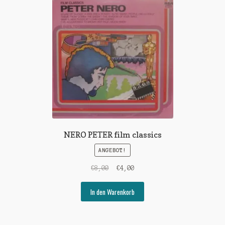
NERO PETER film classics
ANGEBOT!
Ursprünglicher
Aktueller
€
8,00
€
4,00
Preis
Preis
war:
ist:
In den Warenkorb
€8,00
€4,00.