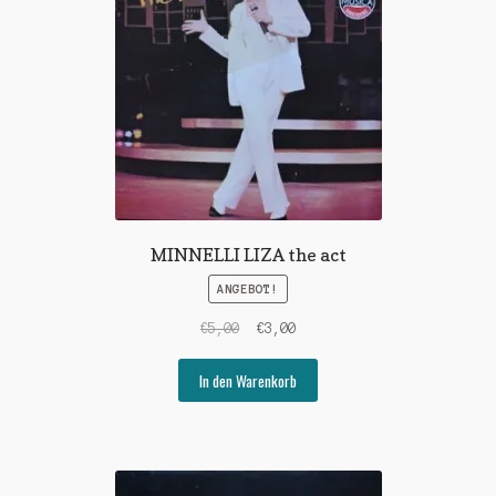
MINNELLI LIZA the act
ANGEBOT!
Ursprünglicher
Aktueller
€
5,00
€
3,00
Preis
Preis
war:
ist:
In den Warenkorb
€5,00
€3,00.