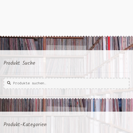
Produkt Suche
Suche
Suche
nach:
Produkt-Kategorien