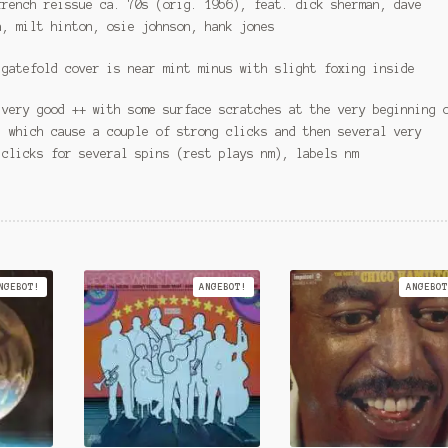
french reissue ca. 70s (orig. 1956), feat. dick sherman, dave
a, milt hinton, osie johnson, hank jones
 gatefold cover is near mint minus with slight foxing inside
 very good ++ with some surface scratches at the very beginning 
, which cause a couple of strong clicks and then several very
 clicks for several spins (rest plays nm), labels nm
NGEBOT!
ANGEBOT!
ANGEBOT