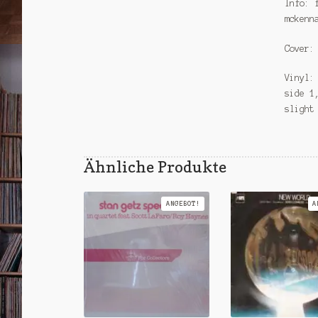
Info: 
mckenn
Cover:
Vinyl:
side 1
slight
Ähnliche Produkte
ANGEBOT!
A