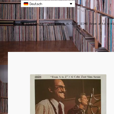
Deutsch
Startseite
Jazz
COHN AL-ZOOT SIMS from a to z-r