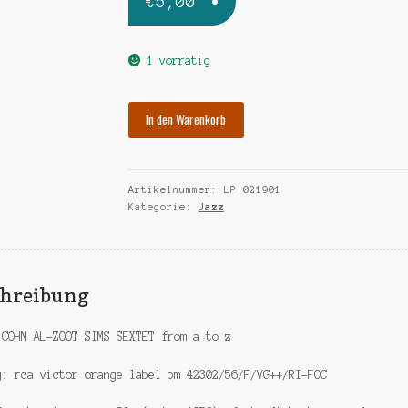
€
5,00
1 vorrätig
COHN
In den Warenkorb
AL-
ZOOT
SIMS
Artikelnummer:
LP 021901
from
Kategorie:
Jazz
a
to
z-
ri
chreibung
Menge
 COHN AL-ZOOT SIMS SEXTET from a to z
g: rca victor orange label pm 42302/56/F/VG++/RI-FOC