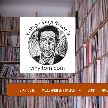
Zur
Zum
Navigation
Inhalt
springen
springen
STARTSEITE
WILLKOMMEN BEI VINYLTOM
SHOP
ABVE