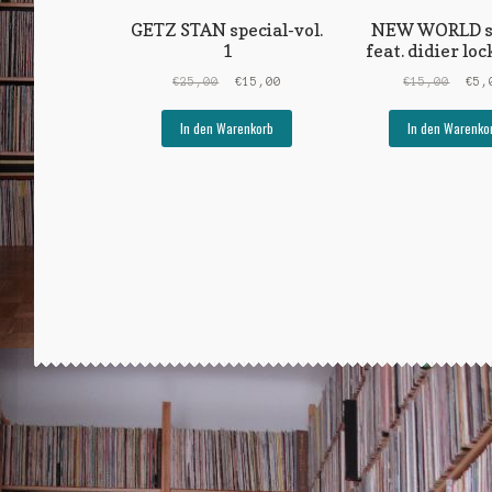
GETZ STAN special-vol.
NEW WORLD 
1
feat. didier lo
Ursprünglicher
Aktueller
Ursp
€
25,00
€
15,00
€
15,00
€
5,
Preis
Preis
Prei
war:
ist:
war:
In den Warenkorb
In den Warenko
€25,00
€15,00.
€15,