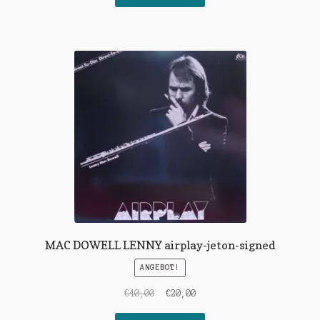
€30,00
€15,00.
MAC DOWELL LENNY airplay-jeton-signed
ANGEBOT!
Ursprünglicher
Aktueller
€
40,00
€
20,00
Preis
Preis