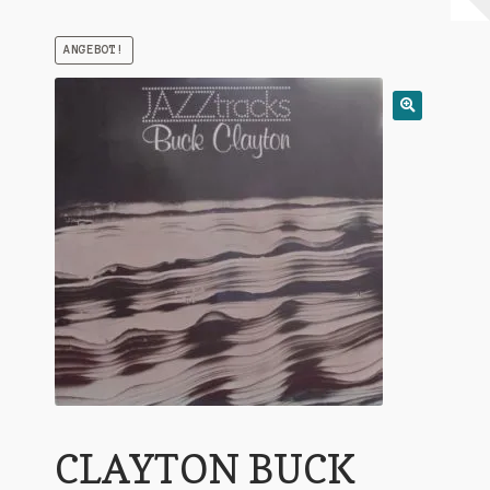
Warenkorb
ANGEBOT!
Mein Konto
Untermen
AGB
öffnen
CLAYTON BUCK