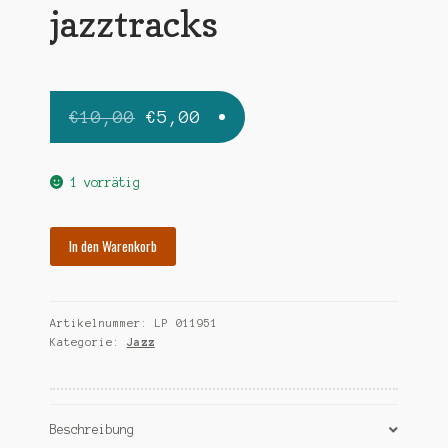
jazztracks
Ursprünglicher
Aktueller
€
10,00
€
5,00
Preis
Preis
war:
ist:
1 vorrätig
€10,00
€5,00.
CLAYTON
In den Warenkorb
BUCK
jazztracks
Menge
Artikelnummer:
LP 011951
Kategorie:
Jazz
Beschreibung