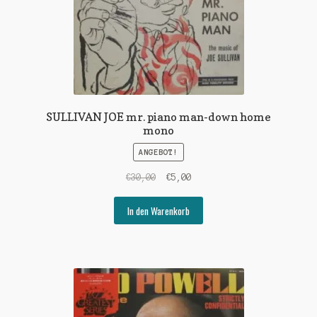
SULLIVAN JOE mr. piano man-down home
mono
ANGEBOT!
Ursprünglicher
Aktueller
€
30,00
€
5,00
Preis
Preis
war:
ist:
In den Warenkorb
€30,00
€5,00.