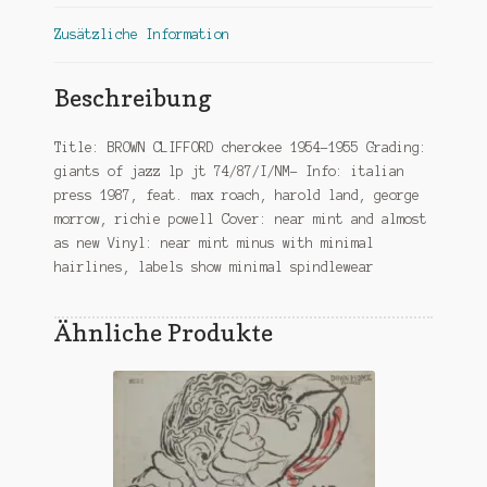
Zusätzliche Information
Beschreibung
Title: BROWN CLIFFORD cherokee 1954-1955 Grading:
giants of jazz lp jt 74/87/I/NM- Info: italian
press 1987, feat. max roach, harold land, george
morrow, richie powell Cover: near mint and almost
as new Vinyl: near mint minus with minimal
hairlines, labels show minimal spindlewear
Ähnliche Produkte