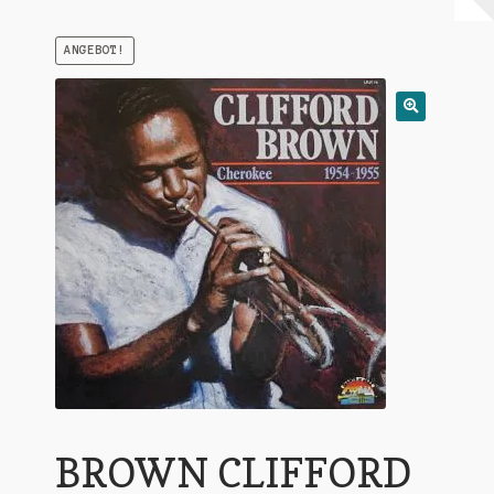
Warenkorb
ANGEBOT!
Mein Konto
Untermen
AGB
öffnen
BROWN CLIFFORD