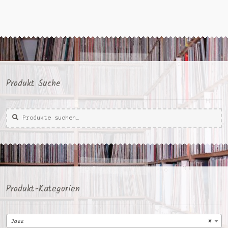
Produkt Suche
Suche
Suche
nach:
Produkt-Kategorien
Jazz
×