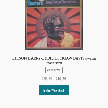
EDISON HARRY-EDDIE LOCKJAW DAVIS swing
masters
ANGEBOT!
Ursprünglicher
Aktueller
€
35,00
€
10,00
Preis
Preis
war:
ist:
In den Warenkorb
€35,00
€10,00.