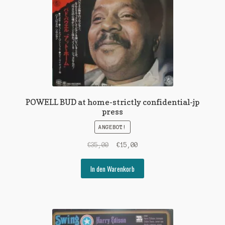
POWELL BUD at home-strictly confidential-jp
press
ANGEBOT!
Ursprünglicher
Aktueller
€
35,00
€
15,00
Preis
Preis
war:
ist:
In den Warenkorb
€35,00
€15,00.