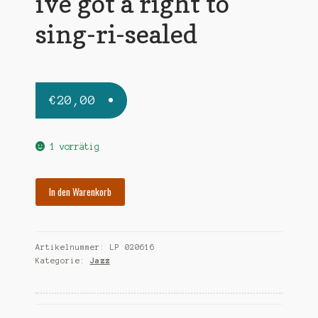
ive got a right to
sing-ri-sealed
€
20,00
1 vorrätig
BOONE
In den Warenkorb
RICHARD
ive
got
Artikelnummer:
LP 020616
a
Kategorie:
Jazz
right
to
sing-
ri-