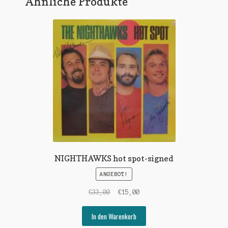
Ähnliche Produkte
NIGHTHAWKS hot spot-signed
ANGEBOT!
Ursprünglicher
Aktueller
€
33,00
€
15,00
Preis
Preis
war:
ist:
In den Warenkorb
€33,00
€15,00.