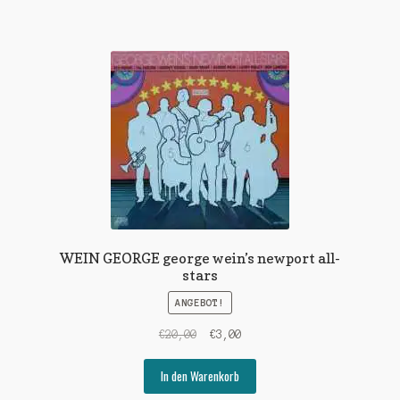
WEIN GEORGE george wein’s newport all-
stars
ANGEBOT!
Ursprünglicher
Aktueller
€
20,00
€
3,00
Preis
Preis
war:
ist:
In den Warenkorb
€20,00
€3,00.