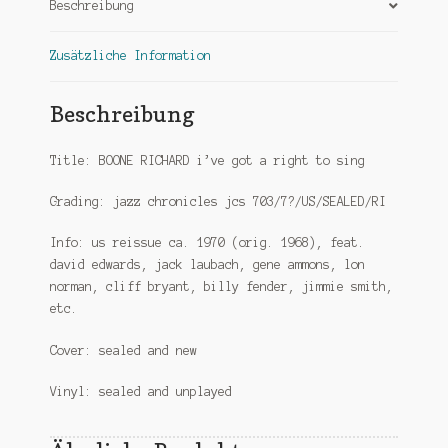
Beschreibung
sealed
Menge
Zusätzliche Information
Beschreibung
Title: BOONE RICHARD i’ve got a right to sing
Grading: jazz chronicles jcs 703/7?/US/SEALED/RI
Info: us reissue ca. 1970 (orig. 1968), feat.
david edwards, jack laubach, gene ammons, lon
norman, cliff bryant, billy fender, jimmie smith,
etc.
Cover: sealed and new
Vinyl: sealed and unplayed