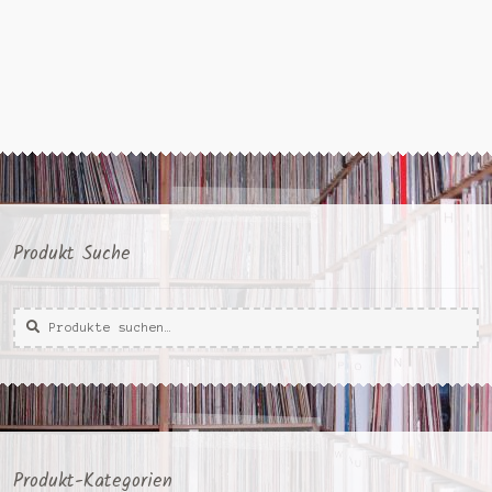
Produkt Suche
Suche
Suche
nach:
Produkt-Kategorien