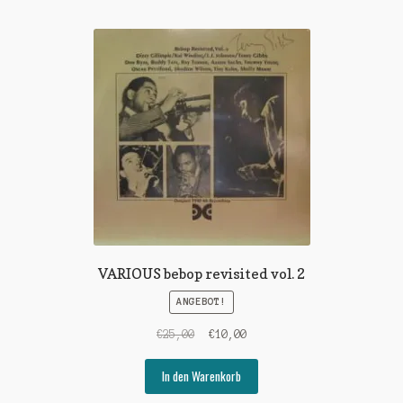
VARIOUS bebop revisited vol. 2
ANGEBOT!
Ursprünglicher
Aktueller
€
25,00
€
10,00
Preis
Preis
war:
ist:
In den Warenkorb
€25,00
€10,00.