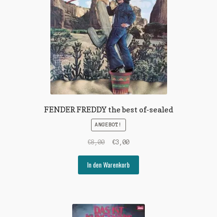
FENDER FREDDY the best of-sealed
ANGEBOT!
Ursprünglicher
Aktueller
€
8,00
€
3,00
Preis
Preis
war:
ist:
In den Warenkorb
€8,00
€3,00.