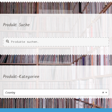
Produkt Suche
Suche
Suche
nach:
Produkt-Kategorien
Country
×