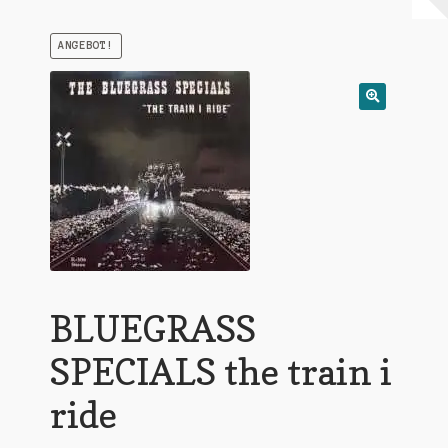
Warenkorb
ANGEBOT!
Mein Konto
Untermen
AGB
öffnen
BLUEGRASS
SPECIALS the train i
ride