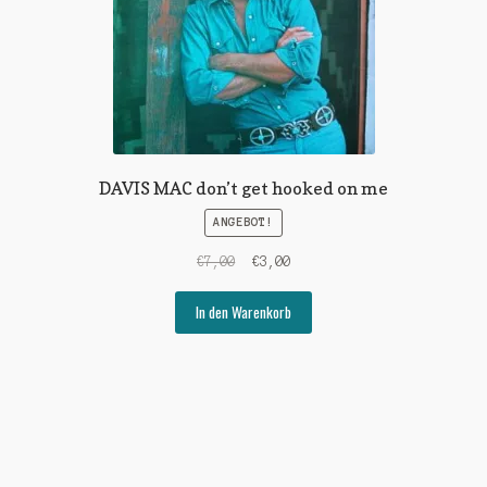
DAVIS MAC don’t get hooked on me
ANGEBOT!
Ursprünglicher
Aktueller
€
7,00
€
3,00
Preis
Preis
war:
ist:
In den Warenkorb
€7,00
€3,00.