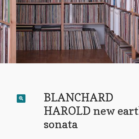
ta
BLANCHARD
HAROLD new ear
sonata