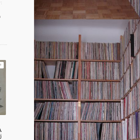
r:
h
!
A
j