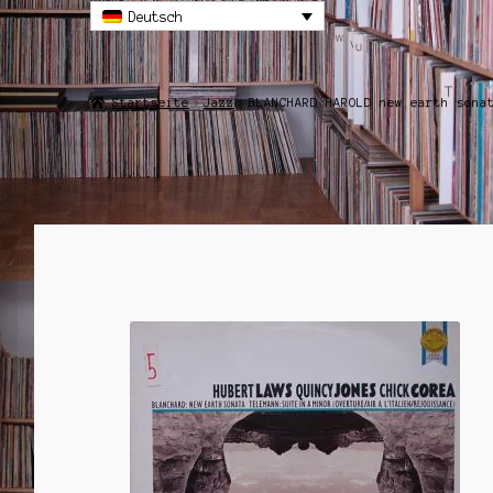
Deutsch
Startseite
Jazz
BLANCHARD HAROLD new earth sona