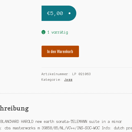
€
5,00
1 vorrätig
BLANCHARD
In den Warenkorb
HAROLD
new
earth
Artikelnummer:
LP 021063
sonata
Kategorie:
Jazz
Menge
chreibung
 BLANCHARD HAROLD new earth sonata-TELEMANN suite in a minor
g: cbs masterworks m 39858/85/NL/VG++/INS-SOC-WOC Info: dutch pr