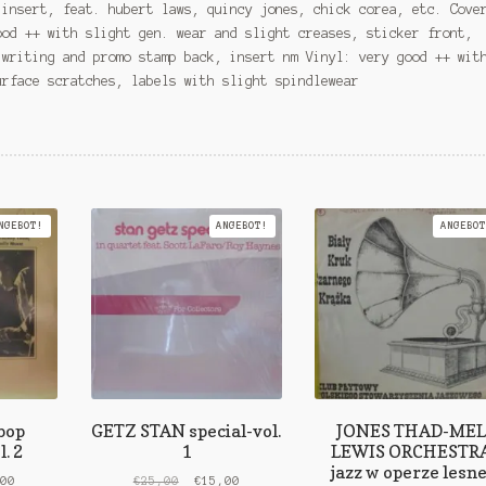
 insert, feat. hubert laws, quincy jones, chick corea, etc. Cove
ood ++ with slight gen. wear and slight creases, sticker front,
 writing and promo stamp back, insert nm Vinyl: very good ++ wit
urface scratches, labels with slight spindlewear
NGEBOT!
ANGEBOT!
ANGEBOT
bop
GETZ STAN special-vol.
JONES THAD-MEL
. 2
1
LEWIS ORCHESTR
jazz w operze lesne
ünglicher
Aktueller
Ursprünglicher
Aktueller
,00
€
25,00
€
15,00