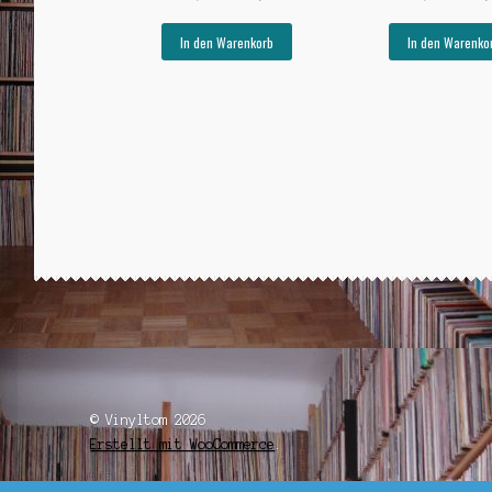
Preis
Preis
Preis
war:
ist:
war:
In den Warenkorb
In den Warenko
€28,00
€10,00.
€25,0
© Vinyltom 2026
Erstellt mit WooCommerce
.