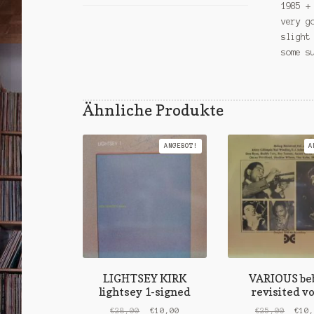
1985 +
very g
slight
some s
Ähnliche Produkte
ANGEBOT!
A
LIGHTSEY KIRK
VARIOUS be
lightsey 1-signed
revisited vol
Ursprünglicher
Aktueller
Urspr
€
28,00
€
10,00
€
25,00
€
10