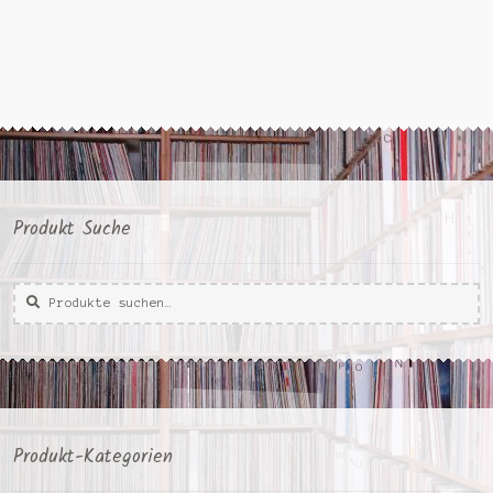
Produkt Suche
Suche
Suche
nach:
Produkt-Kategorien