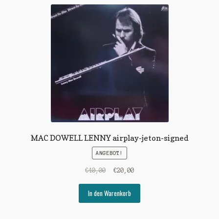
MAC DOWELL LENNY airplay-jeton-signed
ANGEBOT!
Ursprünglicher
Aktueller
€
40,00
€
20,00
Preis
Preis
war:
ist:
In den Warenkorb
€40,00
€20,00.