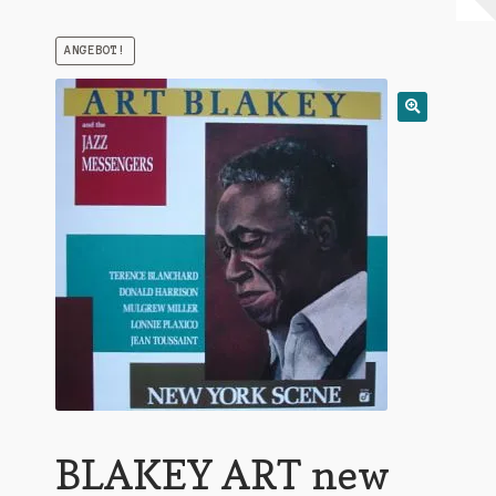
Warenkorb
ANGEBOT!
Mein Konto
Untermen
AGB
öffnen
BLAKEY ART new