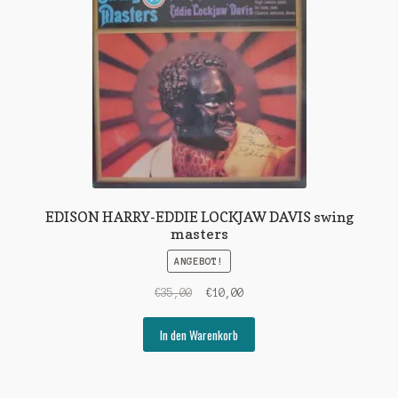
EDISON HARRY-EDDIE LOCKJAW DAVIS swing
masters
ANGEBOT!
Ursprünglicher
Aktueller
€
35,00
€
10,00
Preis
Preis
war:
ist:
In den Warenkorb
€35,00
€10,00.