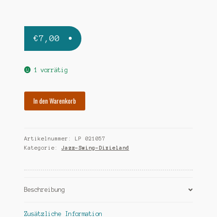
€
7,00
1 vorrätig
BLACKBIRDS
In den Warenkorb
OF
PARADISE
same
Artikelnummer:
LP 021057
Menge
Kategorie:
Jazz-Swing-Dixieland
Beschreibung
Zusätzliche Information