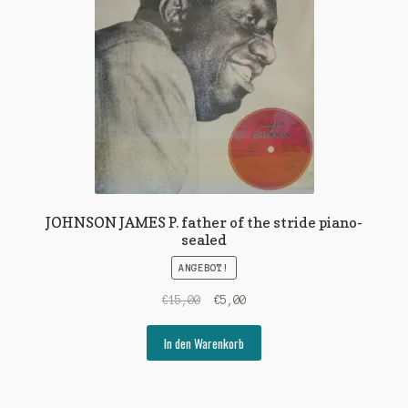
JOHNSON JAMES P. father of the stride piano-
sealed
ANGEBOT!
Ursprünglicher
Aktueller
€
15,00
€
5,00
Preis
Preis
war:
ist:
In den Warenkorb
€15,00
€5,00.