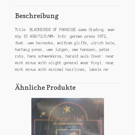
Beschreibung
Title: BLACKBIRDS OF PARADISE same Grading: wam
mlp 15.430/72/D/NM- Info: german press 1972,
feat. uwe heinecke, wolfram gliffe, ulrich bela,
hartwig poner, uwe lutgen, owe hanssen, peter
ruts, hans schwenkkros, harald auls Cover: near
mint minus with slight general wear Vinyl: near
mint minus with minimal hairlines, labels nm
Ähnliche Produkte