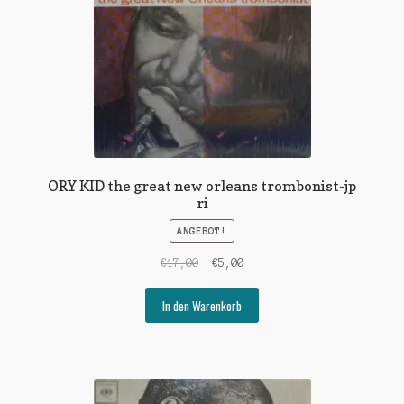
ORY KID the great new orleans trombonist-jp
ri
ANGEBOT!
Ursprünglicher
Aktueller
€
17,00
€
5,00
Preis
Preis
war:
ist:
In den Warenkorb
€17,00
€5,00.