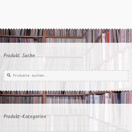
Produkt Suche
Suche
Suche
nach:
Produkt-Kategorien