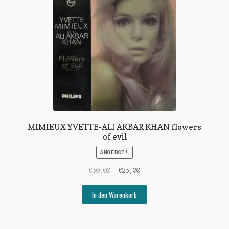
MIMIEUX YVETTE-ALI AKBAR KHAN flowers
of evil
ANGEBOT!
Ursprünglicher
Aktueller
€
50,00
€
25,00
Preis
Preis
war:
ist:
In den Warenkorb
€50,00
€25,00.