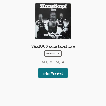
VARIOUS kunstkopf live
ANGEBOT!
Ursprünglicher
Aktueller
€
14,00
€
3,00
Preis
Preis
war:
ist:
In den Warenkorb
€14,00
€3,00.