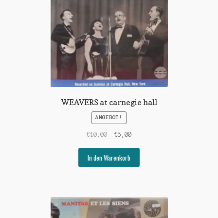
WEAVERS at carnegie hall
ANGEBOT!
Ursprünglicher
Aktueller
€
10,00
€
5,00
Preis
Preis
war:
ist:
In den Warenkorb
€10,00
€5,00.