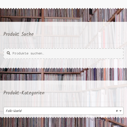
Produkt Suche
Suche
Suche
nach:
Produkt-Kategorien
Folk-World
×