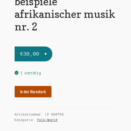
beispiele
afrikanischer musik
nr. 2
€
30,00
1 vorrätig
BLACK
In den Warenkorb
MAGIC
beispiele
afrikanischer
Artikelnummer:
LP 020758
musik
Kategorie:
Folk-World
nr.
2