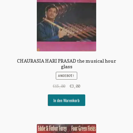
CHAURASIA HARI PRASAD the musical hour
glass
ANGEBOT!
Ursprünglicher
Aktueller
€
15,00
€
3,00
Preis
Preis
war:
ist:
In den Warenkorb
€15,00
€3,00.