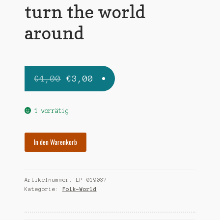
turn the world
around
Ursprünglicher
Aktueller
€
4,00
€
3,00
Preis
Preis
war:
ist:
1 vorrätig
€4,00
€3,00.
BELAFONTE
In den Warenkorb
HARRY
turn
the
Artikelnummer:
LP 019037
world
Kategorie:
Folk-World
around
Menge