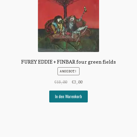
FUREY EDDIE + FINBAR four green fields
ANGEBOT!
Ursprünglicher
Aktueller
€
18,00
€
3,00
Preis
Preis
war:
ist:
In den Warenkorb
€18,00
€3,00.