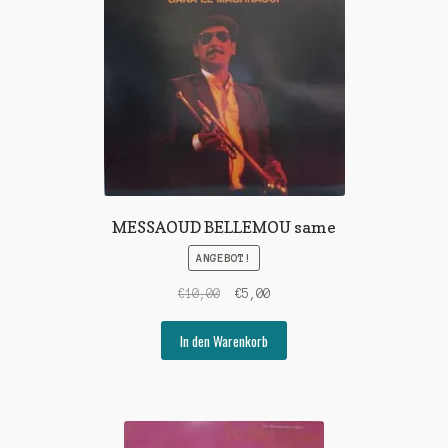
MESSAOUD BELLEMOU same
ANGEBOT!
Ursprünglicher
Aktueller
€
10,00
€
5,00
Preis
Preis
war:
ist:
In den Warenkorb
€10,00
€5,00.