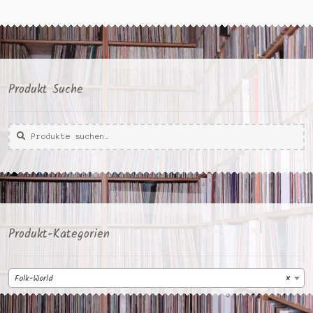
Produkt Suche
Suche
Suche
nach:
Produkt-Kategorien
Folk-World
×