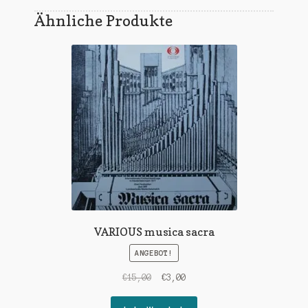
Ähnliche Produkte
VARIOUS musica sacra
ANGEBOT!
Ursprünglicher
Aktueller
€
15,00
€
3,00
Preis
Preis
war:
ist: