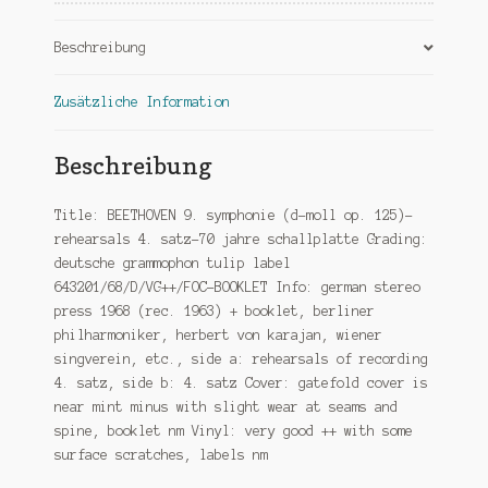
Menge
Beschreibung
Zusätzliche Information
Beschreibung
Title: BEETHOVEN 9. symphonie (d-moll op. 125)-
rehearsals 4. satz-70 jahre schallplatte Grading:
deutsche grammophon tulip label
643201/68/D/VG++/FOC-BOOKLET Info: german stereo
press 1968 (rec. 1963) + booklet, berliner
philharmoniker, herbert von karajan, wiener
singverein, etc., side a: rehearsals of recording
4. satz, side b: 4. satz Cover: gatefold cover is
near mint minus with slight wear at seams and
spine, booklet nm Vinyl: very good ++ with some
surface scratches, labels nm