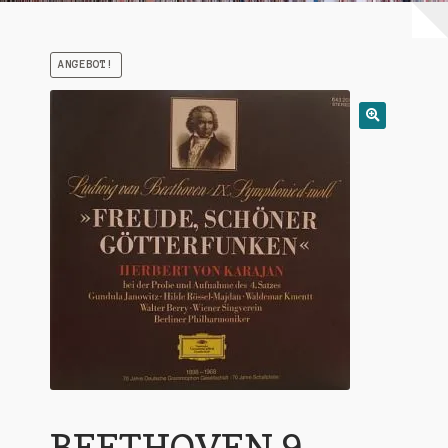
Warenkorb
ANGEBOT!
Mein Konto
Untermen
AGB
öffnen
BEETHOVEN 9.