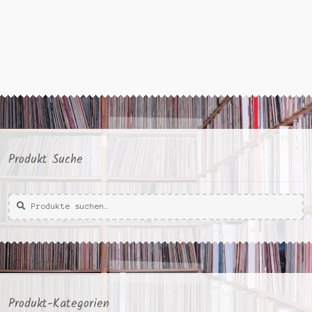
Produkt Suche
Suche
Suche
nach:
Produkt-Kategorien