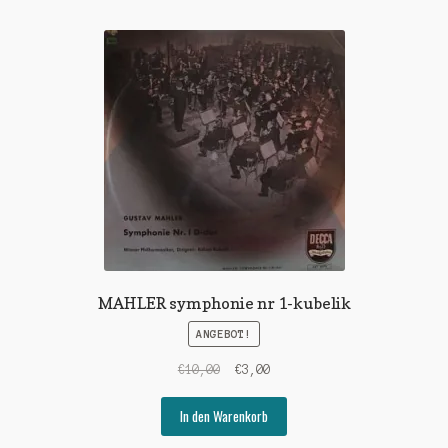
MAHLER symphonie nr 1-kubelik
ANGEBOT!
Ursprünglicher
Aktueller
€
10,00
€
3,00
Preis
Preis
war:
ist:
In den Warenkorb
€10,00
€3,00.