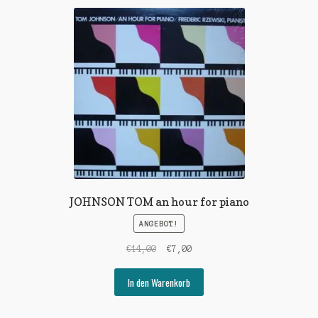
JOHNSON TOM an hour for piano
ANGEBOT!
Ursprünglicher
Aktueller
€
14,00
€
7,00
Preis
Preis
war:
ist:
In den Warenkorb
€14,00
€7,00.