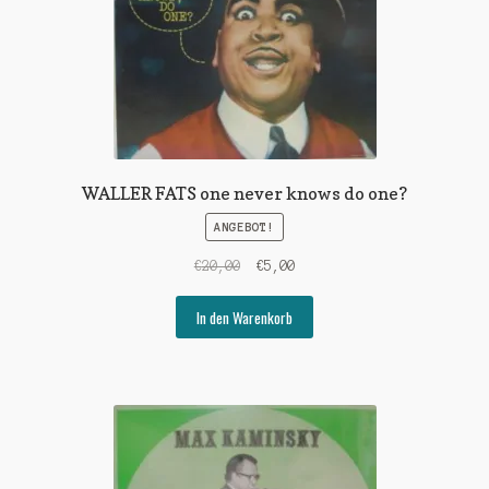
WALLER FATS one never knows do one?
ANGEBOT!
Ursprünglicher
Aktueller
€
20,00
€
5,00
Preis
Preis
war:
ist:
In den Warenkorb
€20,00
€5,00.