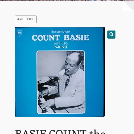
Warenkorb
ANGEBOT!
Mein Konto
Untermen
AGB
öffnen
BASIE COUNT the