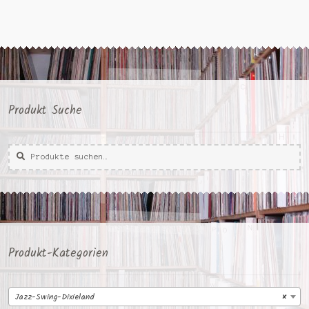
Produkt Suche
Suche
Suche
nach:
Produkt-Kategorien
Jazz-Swing-Dixieland
×