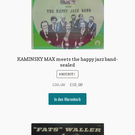
KAMINSKY MAX meets the happy jazz band-
sealed
ANGEBOT!
Ursprünglicher
Aktueller
€
30,00
€
10,00
Preis
Preis
war:
ist:
In den Warenkorb
€30,00
€10,00.