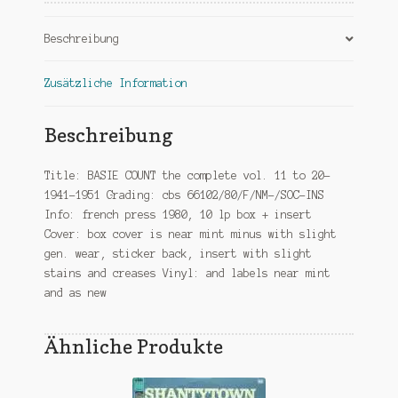
20-
10
Beschreibung
lp
box
Menge
Zusätzliche Information
Beschreibung
Title: BASIE COUNT the complete vol. 11 to 20-
1941-1951 Grading: cbs 66102/80/F/NM-/SOC-INS
Info: french press 1980, 10 lp box + insert
Cover: box cover is near mint minus with slight
gen. wear, sticker back, insert with slight
stains and creases Vinyl: and labels near mint
and as new
Ähnliche Produkte