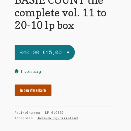
complete vol. 11 to
20-10 lp box
Ursprünglicher
Aktueller
€
40,00
€
15,00
Preis
Preis
war:
ist:
1 vorrätig
€40,00
€15,00.
BASIE
In den Warenkorb
COUNT
the
complete
Artikelnummer:
LP 016302
vol.
Kategorie:
Jazz-Swing-Dixieland
11
to