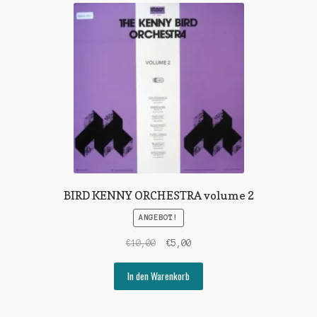
BIRD KENNY ORCHESTRA volume 2
ANGEBOT!
Ursprünglicher
Aktueller
€
10,00
€
5,00
Preis
Preis
war:
ist:
In den Warenkorb
€10,00
€5,00.