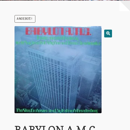
Warenkorb
ANGEBOT!
Mein Konto
Untermen
AGB
öffnen
BABYLON A.M.C.