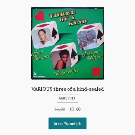
VARIOUS three of a kind-sealed
ANGEBOT!
Ursprünglicher
Aktueller
€
8,00
€
3,00
Preis
Preis
war:
ist:
In den Warenkorb
€8,00
€3,00.