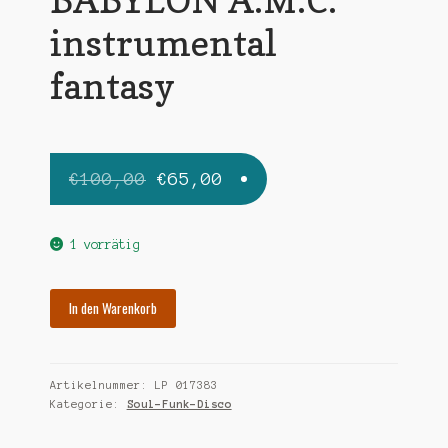
instrumental
fantasy
Ursprünglicher
Aktueller
€
100,00
€
65,00
Preis
Preis
war:
ist:
1 vorrätig
€100,00
€65,00.
BABYLON
In den Warenkorb
A.M.C.
instrumental
fantasy
Artikelnummer:
LP 017383
Menge
Kategorie:
Soul-Funk-Disco