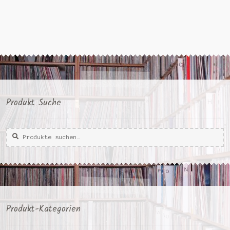
Produkt Suche
Suche
Suche
nach:
Produkt-Kategorien