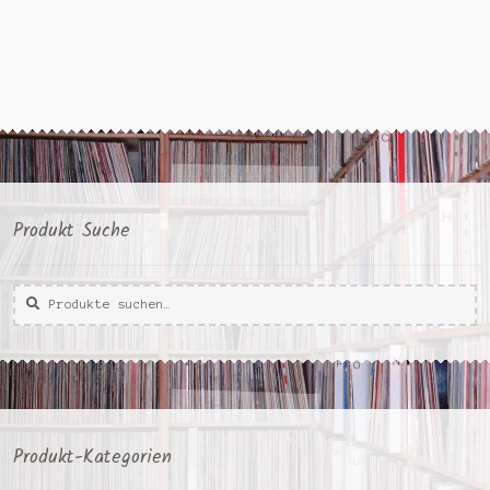
Produkt Suche
Suche
Suche
nach:
Produkt-Kategorien