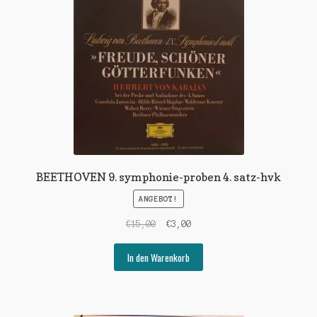
BEETHOVEN 9. symphonie-proben 4. satz-hvk
ANGEBOT!
Ursprünglicher
Aktueller
€
15,00
€
3,00
Preis
Preis
war:
ist:
In den Warenkorb
€15,00
€3,00.