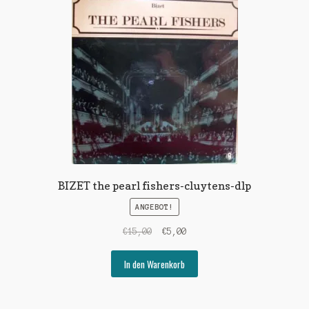
BIZET the pearl fishers-cluytens-dlp
ANGEBOT!
Ursprünglicher
Aktueller
€
15,00
€
5,00
Preis
Preis
war:
ist:
In den Warenkorb
€15,00
€5,00.