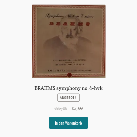
BRAHMS symphony no. 4-hvk
ANGEBOT!
Ursprünglicher
Aktueller
€
25,00
€
5,00
Preis
Preis
war:
ist:
In den Warenkorb
€25,00
€5,00.