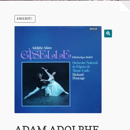
Warenkorb
ANGEBOT!
Mein Konto
Untermen
AGB
öffnen
ADAM ADOLPHE