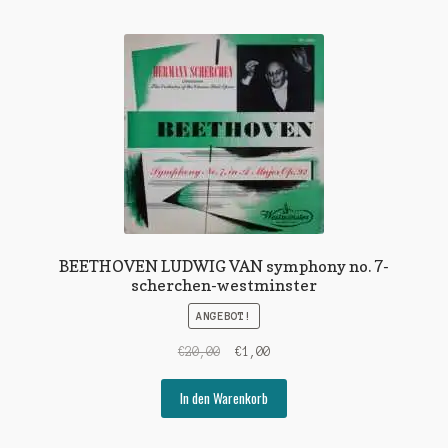
BEETHOVEN LUDWIG VAN symphony no. 7-
scherchen-westminster
ANGEBOT!
Ursprünglicher
Aktueller
€
20,00
€
1,00
Preis
Preis
war:
ist:
In den Warenkorb
€20,00
€1,00.