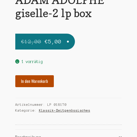
giselle-2 lp box
Ursprünglicher
Aktueller
€
12,00
€
5,00
Preis
Preis
war:
ist:
1 vorrätig
€12,00
€5,00.
ADAM
In den Warenkorb
ADOLPHE
giselle-
2
Artikelnummer:
LP 018170
lp
Kategorie:
Klassik-Zeitgenössisches
box
Menge